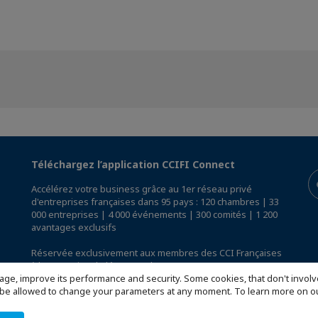
Téléchargez l’application CCIFI Connect
Accélérez votre business grâce au 1er réseau privé
d'entreprises françaises dans 95 pays : 120 chambres | 33
000 entreprises | 4 000 événements | 300 comités | 1 200
avantages exclusifs
Réservée exclusivement aux membres des CCI Françaises
à l'International,
découvrez l'app CCIFI Connect
.
age, improve its performance and security. Some cookies, that don't involv
ill be allowed to change your parameters at any moment. To learn more on