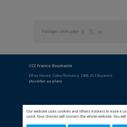
Partager
Partager
Partager
Partager cette page
sur
sur
sur
Facebook
Twitter
Linkedin
CCI France Roumanie
Ethos House, Calea Floreasca, 240B, Et 3 Bucarest
(Accéder au plan)
Our website uses cookies and others trackers to ease it us
used. Your choices will concern the whole website. You w