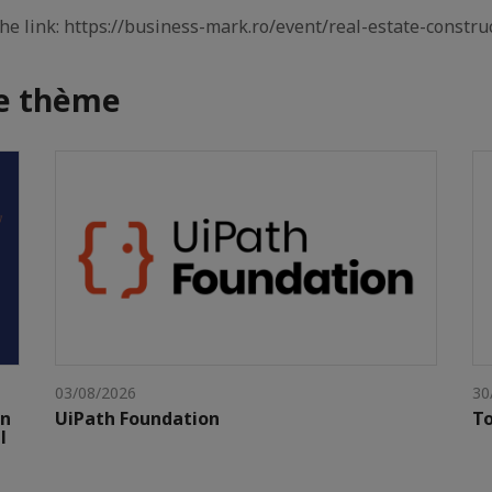
 the link: https://business-mark.ro/event/real-estate-constr
me thème
03/08/2026
30
gn
UiPath Foundation
To
l