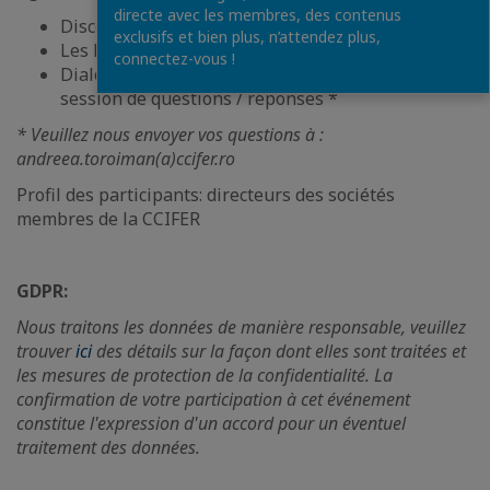
directe avec les membres, des contenus
Discours d’ouverture
exclusifs et bien plus, n’attendez plus,
Les Projets de développement
connectez-vous !
Dialogue avec les membres de la CCIFER et
session de questions / réponses *
* Veuillez nous envoyer vos questions à :
andreea.toroiman(a)ccifer.ro
Profil des participants: directeurs des sociétés
membres de la CCIFER
GDPR:
Nous traitons les données de manière responsable, veuillez
trouver
ici
des détails sur la façon dont elles sont traitées et
les mesures de protection de la confidentialité. La
confirmation de votre participation à cet événement
constitue l'expression d'un accord pour un éventuel
traitement des données.