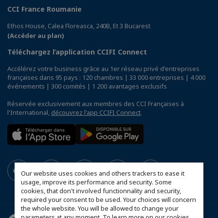
CCI France Roumanie
Ethos House, Calea Floreasca, 240B, Et 3 Bucarest
(Accéder au plan)
Téléchargez l’application CCIFI Connect
Accélérez votre business grâce au 1er réseau privé d'entreprises
françaises dans 95 pays : 120 chambres | 33 000 entreprises | 4 000
événements | 300 comités | 1 200 avantages exclusifs
Réservée exclusivement aux membres des CCI Françaises à
l'International,
découvrez l'app CCIFI Connect
.
Our website uses cookies and others trackers to ease it
usage, improve its performance and security. Some
cookies, that don't involved functionnality and security,
required your consent to be used. Your choices will concern
the whole website. You will be allowed to change your
parameters at any moment. To learn more on our cookies