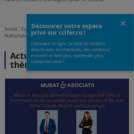
Fermer
Découvrez votre espace
Invité : Eugen COJOACĂ, le président de l` Agence
privé sur ccifer.ro !
Nationale d` Acquisition Publiques
L’annuaire en ligne, la mise en relation
directe avec les membres, des contenus
Actualités sur le même
exclusifs et bien plus, n’attendez plus,
connectez-vous !
thème