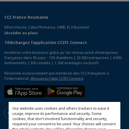
CCI France Roumanie
Ethos House, Calea Floreasca, 240B, Et 3 Bucarest
(Accéder au plan)
Téléchargez l’application CCIFI Connect
Accélérez votre business grâce au 1er réseau privé d'entreprises
françaises dans 95 pays : 120 chambres | 33 000 entreprises | 4 000
événements | 300 comités | 1 200 avantages exclusifs
Réservée exclusivement aux membres des CCI Françaises à
l'International,
découvrez l'app CCIFI Connect
.
Our website uses cookies and others trackers to ease it
usage, improve its performance and security. Some
cookies, that don't involved functionnality and security,
required your consent to be used. Your choices will concern