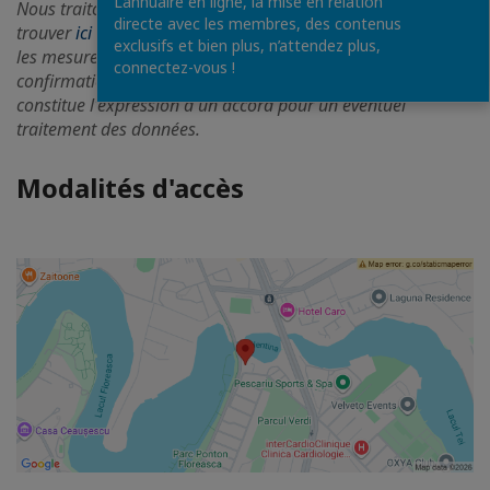
L’annuaire en ligne, la mise en relation
Nous traitons les données de manière responsable, veuillez
directe avec les membres, des contenus
trouver
ici
des détails sur la façon dont elles sont traitées et
exclusifs et bien plus, n’attendez plus,
les mesures de protection de la confidentialité. La
connectez-vous !
confirmation de votre participation à cet événement
constitue l'expression d'un accord pour un éventuel
traitement des données.
Modalités d'accès