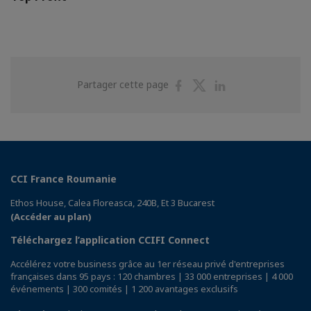
Partager
Partager
Partager
Partager cette page
sur
sur
sur
Facebook
Twitter
Linkedin
CCI France Roumanie
Ethos House, Calea Floreasca, 240B, Et 3 Bucarest
(Accéder au plan)
Téléchargez l’application CCIFI Connect
Accélérez votre business grâce au 1er réseau privé d'entreprises
françaises dans 95 pays : 120 chambres | 33 000 entreprises | 4 000
événements | 300 comités | 1 200 avantages exclusifs