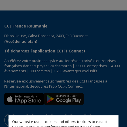
CCI France Roumanie
Ethos House, Calea Floreasca, 240B, Et 3 Bucarest
(Accéder au plan)
Téléchargez l’application CCIFI Connect
Accélérez votre business grâce au 1er réseau privé d'entreprises
françaises dans 95 pays : 120 chambres | 33 000 entreprises | 4 000
événements | 300 comités | 1 200 avantages exclusifs
Réservée exclusivement aux membres des CCI Françaises à
l'International,
découvrez l'app CCIFI Connect
.
Our website uses cookies and others trackers to ease it
usage, improve its performance and security. Some