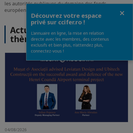
les autorités publiques du domaine des fonds
Fermer
européens dans cette période intense.
Découvrez votre espace
privé sur ccifer.ro !
Actualités sur le même
L’annuaire en ligne, la mise en relation
thème
directe avec les membres, des contenus
exclusifs et bien plus, n’attendez plus,
connectez-vous !
04/08/2026