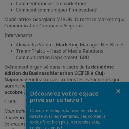
Comment innover en marketing?
Comment communiquer l'innovation?
Modératrice: Georgiana MIRON, Directrice Marketing &
Communication Groupama Asigurari.
Intervenants:
Alexandra Vaida – Marketing Manager, Net Brinel
Traian Traicu – Head of Media Relations
Communication Department BRD
Evénement organisé dans le cadre de la
deuxième
édition du Business Marathon CCIFER à Cluj-
Napoca.
Veuillez trouver
ici
tous les événements qui
auront lieu à Cluj-Napoca pendant la période
15-16
Fermer
octobre 2020.
Découvrez votre espace
privé sur ccifer.ro !
GDPR
L’annuaire en ligne, la mise en relation
Nous traitons les données de manière responsable, veuillez
directe avec les membres, des contenus
trouver
ici
des détails sur la façon dont elles sont traitées et
exclusifs et bien plus, n’attendez plus,
les mesures de protection de la confidentialité. La
connectez-vous !