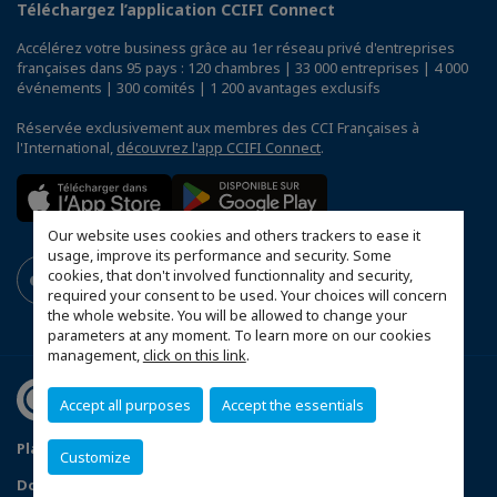
Téléchargez l’application CCIFI Connect
Accélérez votre business grâce au 1er réseau privé d'entreprises
françaises dans 95 pays : 120 chambres | 33 000 entreprises | 4 000
événements | 300 comités | 1 200 avantages exclusifs
Réservée exclusivement aux membres des CCI Françaises à
l'International,
découvrez l'app CCIFI Connect
.
Our website uses cookies and others trackers to ease it
usage, improve its performance and security. Some
cookies, that don't involved functionnality and security,
required your consent to be used. Your choices will concern
the whole website. You will be allowed to change your
parameters at any moment. To learn more on our cookies
management,
click on this link
.
Accept all purposes
Accept the essentials
Plan du site
Statut CCIFER
Mentions légales
Customize
Données personnelles
FAQ espace privé