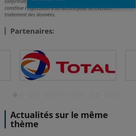
confirmation de votre participation à cet événement
constitue l'expression d'un accord pour un éventuel
traitement des données.
Partenaires:
Actualités sur le même
thème