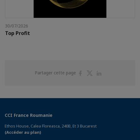
30/07/2026
Top Profit
Partager
Partager
Partager
Partager cette page
sur
sur
sur
Facebook
Twitter
Linkedin
CCI France Roumanie
Ethos House, Calea Floreasca, 240B, Et 3 Bucarest
(Accéder au plan)