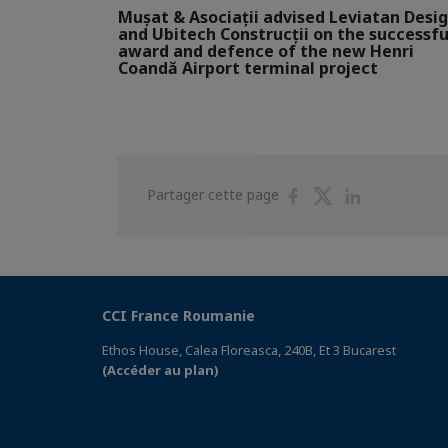
Mușat & Asociații advised Leviatan Desi
and Ubitech Construcții on the successfu
award and defence of the new Henri
Coandă Airport terminal project
Partager
Partager
Partager
Partager cette page
sur
sur
sur
Facebook
Twitter
Linkedin
CCI France Roumanie
Ethos House, Calea Floreasca, 240B, Et 3 Bucarest
(Accéder au plan)