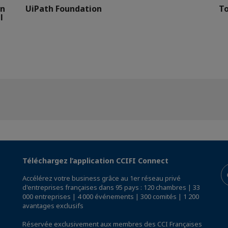
gn
UiPath Foundation
To
l
Téléchargez l’application CCIFI Connect
Accélérez votre business grâce au 1er réseau privé
d'entreprises françaises dans 95 pays : 120 chambres | 33
000 entreprises | 4 000 événements | 300 comités | 1 200
avantages exclusifs
Réservée exclusivement aux membres des CCI Françaises