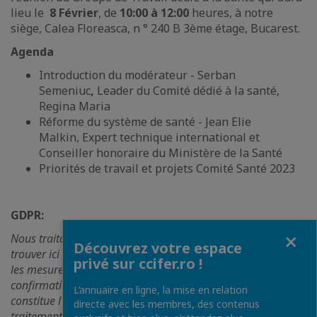
lieu le
8 Février
, de
10:00 à 12:00
heures, à notre
siège, Calea Floreasca, n ° 240 B 3ème étage, Bucarest.
Agenda
Introduction du modérateur - Serban
Semeniuc
,
Leader du Comité dédié à la santé,
Regina Maria
Réforme du système de santé - Jean Elie
Malkin, Expert technique international et
Conseiller honoraire du Ministère de la Santé
Priorités de travail et projets Comité Santé 2023
GDPR:
Fermer
Nous traitons les données de manière responsable, veuillez
Découvrez votre espace
trouver ici des détails sur la façon dont elles sont traitées et
privé sur ccifer.ro !
les mesures de protection de la confidentialité. La
confirmation de votre participation à cet événement
L’annuaire en ligne, la mise en relation
constitue l'expression d'un accord pour un éventuel
directe avec les membres, des contenus
traitement des données.