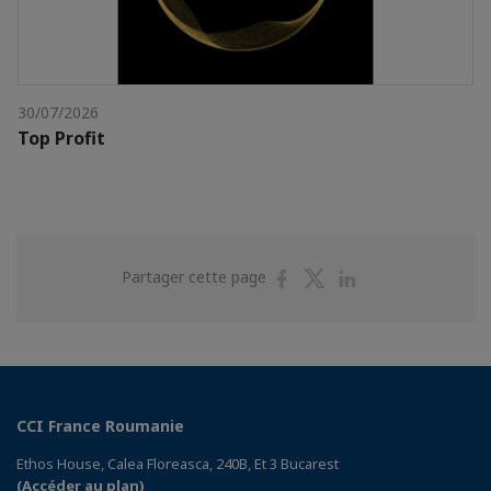
30/07/2026
Top Profit
Partager
Partager
Partager
Partager cette page
sur
sur
sur
Facebook
Twitter
Linkedin
CCI France Roumanie
Ethos House, Calea Floreasca, 240B, Et 3 Bucarest
(Accéder au plan)