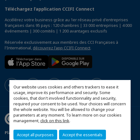
Téléchargez l’application CCIFI Connect
Accélérez votre business grâce au 1er réseau privé d'entreprises
françaises dans 95 pays : 120 chambres | 33 000 entreprises | 4 000
événements | 300 comités | 1 200 avantages exclusifs
Réservée exclusivement aux membres des CCI Françaises à
l'International,
découvrez l'app CCIFI Connect
.
Our website uses cookies and others trackers to ease it
usage, improve its performance and security. Some
cookies, that don't involved functionnality and security,
required your consent to be used. Your choices will concern
the whole website. You will be allowed to change your
parameters at any moment. To learn more on our cookies
management,
click on this link
.
Plan du site
Statut CCIFER
Mentions légales
Accept all purposes
Accept the essentials