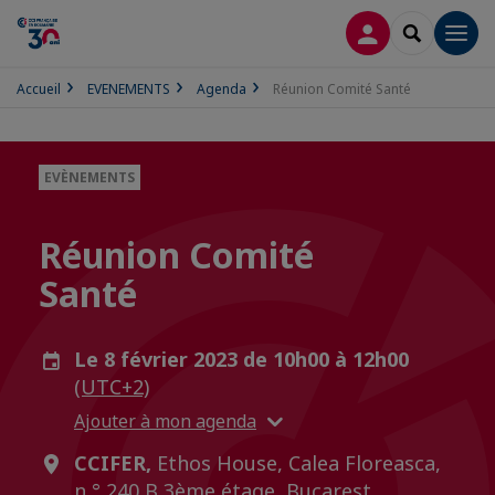
CONNEXION
RECHERCH
Men
Accueil
EVENEMENTS
Agenda
Réunion Comité Santé
EVÈNEMENTS
Réunion Comité
Santé
Le 8 février 2023 de 10h00 à 12h00
(UTC+2)
Ajouter à mon agenda
CCIFER,
Ethos House, Calea Floreasca,
n ° 240 B 3ème étage, Bucarest