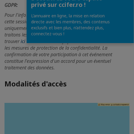
privé sur ccifer.ro !
GDPR:
Pour l'information de tous les participants à l'événement,
L’annuaire en ligne, la mise en relation
cette session en ligne peut être enregistrée et partagée
directe avec les membres, des contenus
exclusifs et bien plus, n’attendez plus,
uniquement avec les membres de notre communauté. Nous
connectez-vous !
traitons les données de manière responsable, veuillez
trouver
ici
des détails sur la façon dont elles sont traitées et
les mesures de protection de la confidentialité. La
confirmation de votre participation à cet événement
constitue l'expression d'un accord pour un éventuel
traitement des données.
Modalités d'accès