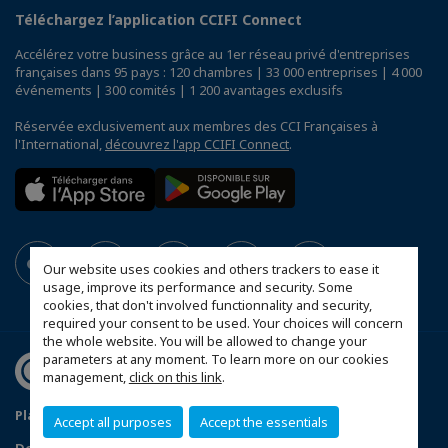
Téléchargez l’application CCIFI Connect
Accélérez votre business grâce au 1er réseau privé d'entreprises
françaises dans 95 pays : 120 chambres | 33 000 entreprises | 4 000
événements | 300 comités | 1 200 avantages exclusifs
Réservée exclusivement aux membres des CCI Françaises à
l'International,
découvrez l'app CCIFI Connect
.
Our website uses cookies and others trackers to ease it
usage, improve its performance and security. Some
cookies, that don't involved functionnality and security,
required your consent to be used. Your choices will concern
the whole website. You will be allowed to change your
parameters at any moment. To learn more on our cookies
management,
click on this link
.
Plan du site
Statut CCIFER
Mentions légales
Accept all purposes
Accept the essentials
Données personnelles
FAQ espace privé