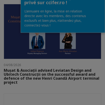
privé sur ccifer.ro !
L’annuaire en ligne, la mise en relation
directe avec les membres, des contenus
exclusifs et bien plus, n’attendez plus,
connectez-vous !
04/08/2026
Mușat & Asociații advised Leviatan Design and
Ubitech Construcții on the successful award and
defence of the new Henri Coandă Airport terminal
project