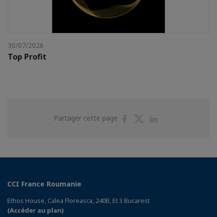
30/07/2026
Top Profit
Partager
Partager
Partager
Partager cette page
sur
sur
sur
Facebook
Twitter
Linkedin
CCI France Roumanie
Ethos House, Calea Floreasca, 240B, Et 3 Bucarest
(Accéder au plan)