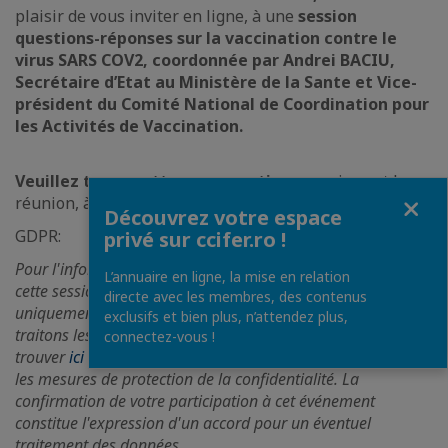
plaisir de vous inviter en ligne, à une
session
questions-réponses sur la vaccination contre le
virus SARS COV2, coordonnée par Andrei BACIU,
Secrétaire d’Etat au Ministère de la Sante et Vice-
président du Comité National de Coordination pour
les Activités de Vaccination.
Veuillez transmettre vos questions
aussi avant la
Fermer
réunion, à l’adresse :
andreea.toroiman(@)ccifer.ro
Découvrez votre espace
GDPR:
privé sur ccifer.ro !
Pour l'information de tous les participants à l'événement,
L’annuaire en ligne, la mise en relation
cette session en ligne peut être enregistrée et partagée
directe avec les membres, des contenus
uniquement avec les membres de notre communauté. Nous
exclusifs et bien plus, n’attendez plus,
traitons les données de manière responsable, veuillez
connectez-vous !
trouver
ici
des détails sur la façon dont elles sont traitées et
les mesures de protection de la confidentialité. La
confirmation de votre participation à cet événement
constitue l'expression d'un accord pour un éventuel
traitement des données.