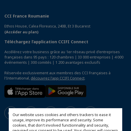
CCI France Roumanie
Ethos House, Calea Floreasca, 240B, Et 3 Bucarest
(Accéder au plan)
Téléchargez l’application CCIFI Connect
Accélérez votre business grâce au 1er réseau privé d'entreprises
françaises dans 95 pays : 120 chambres | 33 000 entreprises | 4 000
événements | 300 comités | 1 200 avantages exclusifs
Réservée exclusivement aux membres des CCI Françaises à
l'International,
découvrez l'app CCIFI Connect
.
Our website uses cookies and others trackers to ease it
usage, improve its performance and security. Some
cookies, that don't involved functionnality and security,
required your consent to be used. Your choices will concern