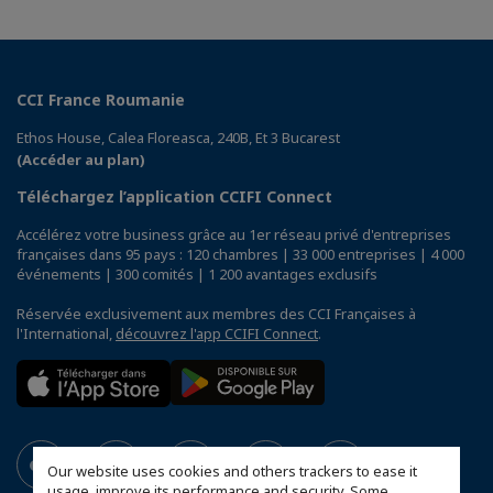
CCI France Roumanie
Ethos House, Calea Floreasca, 240B, Et 3 Bucarest
(Accéder au plan)
Téléchargez l’application CCIFI Connect
Accélérez votre business grâce au 1er réseau privé d'entreprises
françaises dans 95 pays : 120 chambres | 33 000 entreprises | 4 000
événements | 300 comités | 1 200 avantages exclusifs
Réservée exclusivement aux membres des CCI Françaises à
l'International,
découvrez l'app CCIFI Connect
.
Our website uses cookies and others trackers to ease it
usage, improve its performance and security. Some