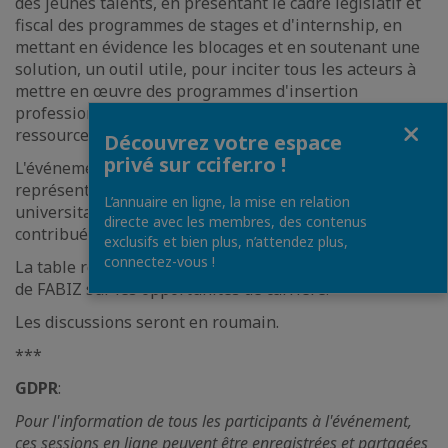
des jeunes talents, en présentant le cadre législatif et
fiscal des programmes de stages et d'internship, en
mettant en évidence les blocages et en soutenant une
solution, un outil utile, pour inciter tous les acteurs à
mettre en œuvre des programmes d'insertion
professionnelle et à faire plus souvent appel à cette
Fermer
ressource accessible qu'est la jeunesse.
Découvrez votre espace
privé sur ccifer.ro !
L'événement se déroulera en présence de
représentants des autorités publiques, du monde
L’annuaire en ligne, la mise en relation
universitaire et du monde des affaires qui ont
directe avec les membres, des contenus
contribué à cet ensemble de recommandations.
exclusifs et bien plus, n’attendez plus,
connectez-vous !
La table ronde sera suivie d'un débat avec les étudiants
de FABIZ sur les opportunités de carrière.
Les discussions seront en roumain.
***
GDPR
:
Pour l'information de tous les participants à l'événement,
ces sessions en ligne peuvent être enregistrées et partagées