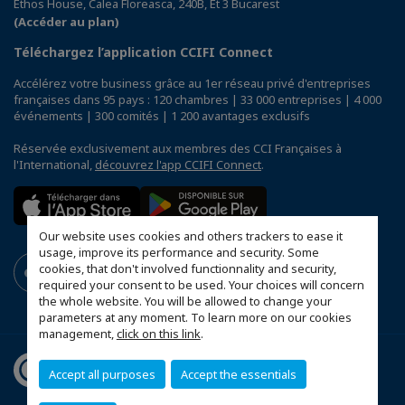
Ethos House, Calea Floreasca, 240B, Et 3 Bucarest
(Accéder au plan)
Téléchargez l’application CCIFI Connect
Accélérez votre business grâce au 1er réseau privé d'entreprises
françaises dans 95 pays : 120 chambres | 33 000 entreprises | 4 000
événements | 300 comités | 1 200 avantages exclusifs
Réservée exclusivement aux membres des CCI Françaises à
l'International,
découvrez l'app CCIFI Connect
.
Our website uses cookies and others trackers to ease it
usage, improve its performance and security. Some
cookies, that don't involved functionnality and security,
required your consent to be used. Your choices will concern
the whole website. You will be allowed to change your
parameters at any moment. To learn more on our cookies
management,
click on this link
.
Accept all purposes
Accept the essentials