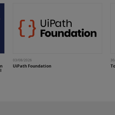
03/08/2026
30
gn
UiPath Foundation
To
l