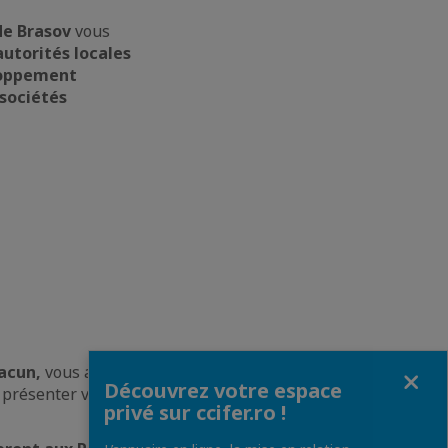
de Brasov
vous
utorités locales
loppement
 sociétés
Fermer
acun,
vous aurez
Découvrez votre espace
e présenter votre
privé sur ccifer.ro !