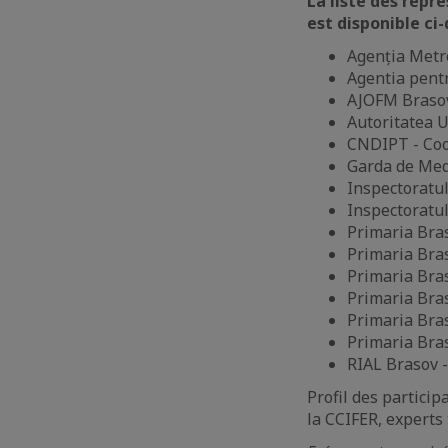
La liste des repr
est disponible ci
Agenția Metr
Agentia pentr
AJOFM Brasov
Autoritatea U
CNDIPT - Coo
Garda de Med
Inspectoratul
Inspectoratul
Primaria Bra
Primaria Bra
Primaria Bras
Primaria Bras
Primaria Bras
Primaria Bras
RIAL Brasov -
Profil des partici
la CCIFER, experts