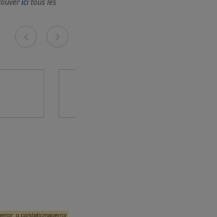
rouver
ici
tous les
Previous
Next