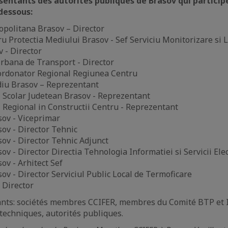
ésentants des autorités publiques de Brasov qui partici
-dessous:
opolitana Brasov – Director
u Protectia Mediului Brasov - Sef Serviciu Monitorizare si
 - Director
rbana de Transport - Director
rdonator Regional Regiunea Centru
iu Brasov – Reprezentant
 Scolar Judetean Brasov - Reprezentant
 Regional in Constructii Centru - Reprezentant
sov - Viceprimar
sov - Director Tehnic
ov - Director Tehnic Adjunct
ov - Director Directia Tehnologia Informatiei si Servicii Ele
ov - Arhitect Sef
ov - Director Serviciul Public Local de Termoficare
 Director
pants: sociétés membres CCIFER, membres du Comité BTP et 
 techniques, autorités publiques.