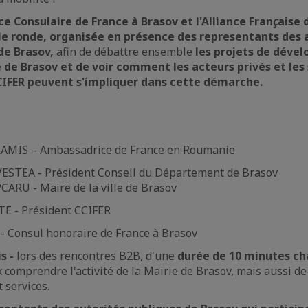
nce Consulaire de France
à
Brasov et l'Alliance Fran
ç
aise 
le ronde, organisée en présence des representants des a
de Brasov,
afin de débattre ensemble
les projets de déve
le de Brasov et de voir comment les acteurs privés et les
IFER peuvent s'impliquer dans cette démarche.
 RAMIS – Ambassadrice de France en Roumanie
VESTEA - Président Conseil du Département de Brasov
CARU - Maire de la ville de Brasov
TE - Président CCIFER
- Consul honoraire de France à Brasov
s -
lors des rencontres B2B, d'une
durée de 10 minutes ch
x comprendre l'activité de la Mairie de Brasov, mais aussi d
t services.