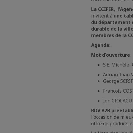
La CCIFER, l'Age
invitent à
une tab
du département 
durable de la vil
membres de la CC
Agenda:
Mot d'ouverture
S.E. Michèle
Adrian-Ioan 
George SCRIP
Francois COS
Ion CIOLACU 
RDV B2B préétabli
l'occasion de mieu
offre de produits e