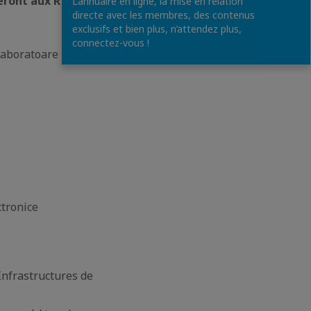
peront aux RDV B2B
L’annuaire en ligne, la mise en relation
directe avec les membres, des contenus
exclusifs et bien plus, n’attendez plus,
connectez-vous !
 Laboratoare
ctronice
Infrastructures de