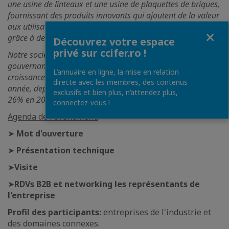
une usine de linteaux et une usine de plaquettes de briques,
fournissant des produits innovants qui ajoutent de la valeur
aux utilisateurs à des coûts de production très compétitifs
Fermer
grâce à des lignes de fabrication modernes.
Découvrez votre espace
privé sur ccifer.ro !
Notre société est cotée à la Bourse de Bucarest avec une
gouvernance d'entreprise cohérente, et elle enregistre une
L’annuaire en ligne, la mise en relation
croissance constante de son chiffre d'affaires, année après
directe avec les membres, des contenus
année, depuis 2011, avec une augmentation significative de
exclusifs et bien plus, n’attendez plus,
26% en 2022 par rapport à l'année précédente.
connectez-vous !
Agenda de l'événement:
➤
Mot d'ouverture
➤
Présentation technique
➤
Visite
➤
RDVs B2B et networking les représentants de
l'entreprise
Profil des participants:
entreprises de l'industrie et
des domaines connexes.