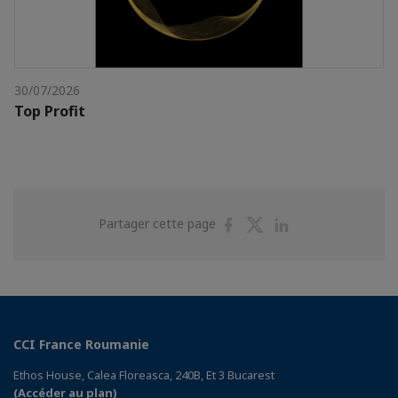
30/07/2026
Top Profit
Partager
Partager
Partager
Partager cette page
sur
sur
sur
Facebook
Twitter
Linkedin
CCI France Roumanie
Ethos House, Calea Floreasca, 240B, Et 3 Bucarest
(Accéder au plan)