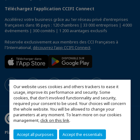
Téléchargez l’application CCIFI Connect
Accélérez votre business grâce au 1er réseau privé d'entreprises
françaises dans 95 pays : 120 chambres | 33 000 entreprises | 4 000
événements | 300 comités | 1 200 avantages exclusifs
Réservée exclusivement aux membres des CCI Françaises à
l'International,
découvrez l'app CCIFI Connect
.
Our website uses cookies and others trackers to ease it
usage, improve its performance and security. Some
cookies, that don't involved functionnality and security,
required your consent to be used. Your choices will concern
the whole website. You will be allowed to change your
parameters at any moment. To learn more on our cookies
management,
click on this link
.
Plan du site
Statut CCIFER
Mentions légales
Accept all purposes
Accept the essentials