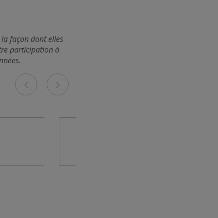
 la façon dont elles
tre participation à
onnées.
Previous
Next