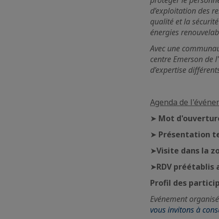
protéger le personne
d’exploitation des r
qualité et la sécurit
énergies renouvelabl
Avec une communauté
centre Emerson de l
d’expertise différent
Agenda de l'événe
➤
Mot d'ouvertur
➤
Présentation t
➤
Visite dans la 
➤
RDV préétablis 
Profil des partici
Evénement organisé 
vous invitons à con