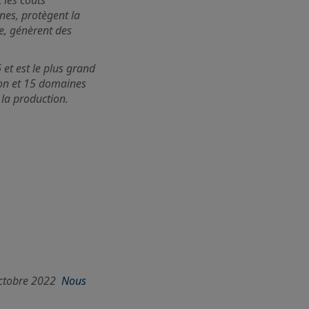
 les coûts
nnes, protègent la
ue, génèrent des
t est le plus grand
ion et 15 domaines
, la production.
 octobre 2022
Nous