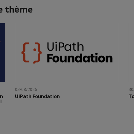
me thème
03/08/2026
30
gn
UiPath Foundation
To
l