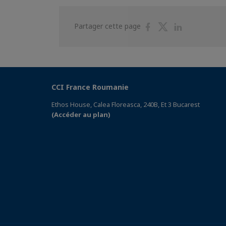
Partager
Partager
Partager
Partager cette page
sur
sur
sur
Facebook
Twitter
Linkedin
CCI France Roumanie
Ethos House, Calea Floreasca, 240B, Et 3 Bucarest
(Accéder au plan)