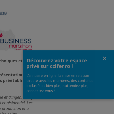
Fermer
Découvrez votre espace
chniques et la
privé sur ccifer.ro !
présentation de
L’annuaire en ligne, la mise en relation
s préétablis
.
directe avec les membres, des contenus
exclusifs et bien plus, n’attendez plus,
connectez-vous !
e et d’ingénierie qui
et résidentiel. Les
a production et à