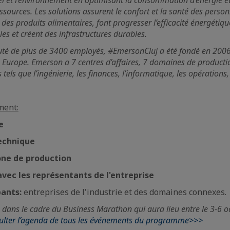
l et l’environnement en optimisant la consommation d’énergie et
essources. Les solutions assurent le confort et la santé des perso
é des produits alimentaires, font progresser l’efficacité énergétiq
es et créent des infrastructures durables.
 de plus de 3400 employés, #EmersonCluj a été fondé en 2006 e
' Europe. Emerson a 7 centres d’affaires, 7 domaines de product
s tels que l’ingénierie, les finances, l’informatique, les opérations
ment:
e
echnique
zone de production
avec les représentants de l'entreprise
pants:
entreprises de l'industrie et des domaines connexes.
dans le cadre du Business Marathon qui aura lieu entre le 3-6
sulter l’agenda de tous les événements du programme>>>