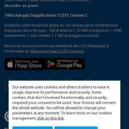
(Accéder au plan)
Téléchargez l’application CCIFI Connect
Accélérez votre business grâce au 1er réseau privé d'entreprises
françaises dans 95 pays : 120 chambres | 33 000 entreprises | 4 000
événements | 300 comités | 1 200 avantages exclusifs
Réservée exclusivement aux membres des CCI Françaises à
l'International,
découvrez l'app CCIFI Connect
.
Our website uses cookies and others trackers to ease it
usage, improve its performance and security. Some
cookies, that don't involved functionnality and security,
required your consent to be used. Your choices will concern
the whole website. You will be allowed to change your
parameters at any moment. To learn more on our cookies
management,
click on this link
.