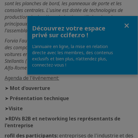
sont les planches de bord, les panneaux de porte et les
consoles centrales. L'usine est dotée de technologies de
production de dernière génération, utilisées dans les
Fermer
principaux processus de l'usine : la coupe et la finition,
Découvrez votre espace
l'assemblage, le revêtement.
privé sur ccifer.ro !
Forvia Faurecia Arges emploie 1.200 personnes et produit
L’annuaire en ligne, la mise en relation
des composants automobiles pour plus de 30 fabricants de
directe avec les membres, des contenus
voitures en Europe : Jaguar Land-Rover, BMW, Mercedes,
exclusifs et bien plus, n’attendez plus,
Stellantis (Peugeot&Citroën), Renault, Tesla, Wolkswagen,
connectez-vous !
Alfa-Romeo, etc.
Agenda de l'événement:
➤
Mot d'ouverture
➤
Présentation technique
➤
Visite
➤
RDVs B2B et networking les représentants de
l'entreprise
rofil des participants:
entreprises de l'industrie et des