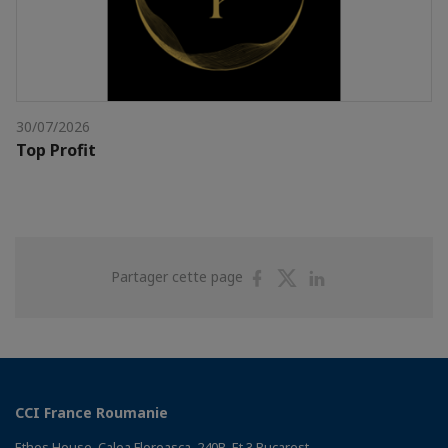
30/07/2026
Top Profit
Partager
Partager
Partager
Partager cette page
sur
sur
sur
Facebook
Twitter
Linkedin
CCI France Roumanie
Ethos House, Calea Floreasca, 240B, Et 3 Bucarest