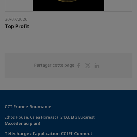
30/07/2026
Top Profit
Partager
Partager
Partager
Partager cette page
sur
sur
sur
Facebook
Twitter
Linkedin
CCI France Roumanie
Ethos House, Calea Floreasca, 240B, Et 3 Bucarest
(Accéder au plan)
Téléchargez l’application CCIFI Connect