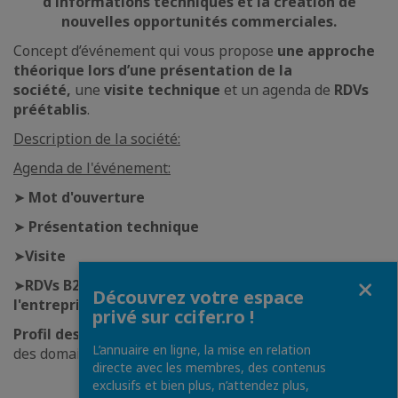
d'informations techniques et la création de
nouvelles opportunités commerciales.
Concept d’événement qui vous propose
une approche
théorique lors d’une présentation de la
société,
une
visite technique
et un agenda de
RDVs
préétablis
.
Description de la société:
Agenda de l'événement:
➤
Mot d'ouverture
➤
Présentation technique
➤
Visite
Fermer
➤
RDVs B2B et networking les représentants de
Découvrez votre espace
l'entreprise
privé sur ccifer.ro !
Profil des participants:
entreprises de l'industrie et
L’annuaire en ligne, la mise en relation
des domaines connexes.
directe avec les membres, des contenus
exclusifs et bien plus, n’attendez plus,