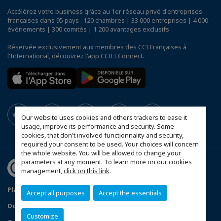
Accélérez votre business grâce au 1er réseau privé d'entreprises
françaises dans 95 pays : 120 chambres | 33 000 entreprises | 4 000
événements | 300 comités | 1 200 avantages exclusifs
Réservée exclusivement aux membres des CCI Françaises à
l'International,
découvrez l'app CCIFI Connect
.
Our website uses cookies and others trackers to ease it
usage, improve its performance and security. Some
cookies, that don't involved functionnality and security,
required your consent to be used. Your choices will concern
the whole website. You will be allowed to change your
parameters at any moment. To learn more on our cookies
management,
click on this link
.
Plan du site
Statut CCIFER
Mentions légales
Accept all purposes
Accept the essentials
Données personnelles
FAQ espace privé
Customize