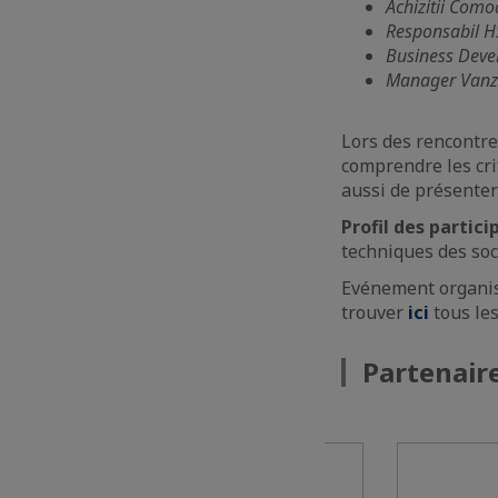
Achizitii Como
Responsabil H
Business Dev
Manager Vanz
Lors des rencontre
comprendre les crit
aussi de présenter 
Profil des partici
techniques des so
Evénement organis
trouver
ici
tous le
Partenair