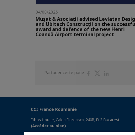
04/08/2026
Mușat & Asociații advised Leviatan Desi
and Ubitech Construcții on the successfu
award and defence of the new Henri
Coandă Airport terminal project
Partager
Partager
Partager
Partager cette page
sur
sur
sur
Facebook
Twitter
Linkedin
CCI France Roumanie
Ethos House, Calea Floreasca, 240B, Et 3 Bucarest
(Accéder au plan)