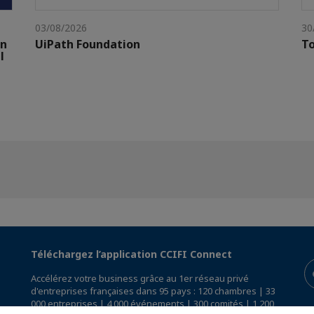
03/08/2026
30
gn
UiPath Foundation
To
l
Téléchargez l’application CCIFI Connect
Accélérez votre business grâce au 1er réseau privé
d'entreprises françaises dans 95 pays : 120 chambres | 33
000 entreprises | 4 000 événements | 300 comités | 1 200