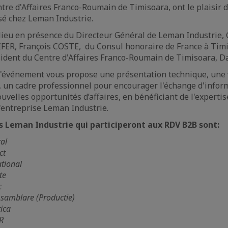
ntre d'Affaires Franco-Roumain de Timisoara, ont le plaisir d
é chez Leman Industrie.
lieu en présence du Directeur Général de Leman Industrie,
IFER, François COSTE, du Consul honoraire de France à Tim
dent du Centre d'Affaires Franco-Roumain de Timisoara, D
'événement vous propose une présentation technique, une v
 un cadre professionnel pour encourager l'échange d'infor
ouvelles opportunités d’affaires, en bénéficiant de l'expertis
'entreprise Leman Industrie.
 Leman Industrie qui participeront aux RDV B2B sont:
al
ct
tional
te
c
Asamblare (Productie)
tica
R