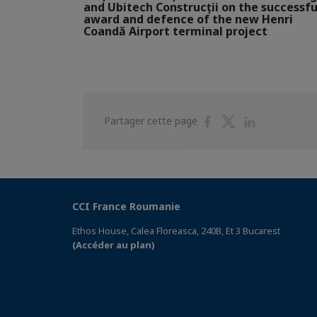
and Ubitech Construcții on the successfu
award and defence of the new Henri
Coandă Airport terminal project
Partager
Partager
Partager
Partager cette page
sur
sur
sur
Facebook
Twitter
Linkedin
CCI France Roumanie
Ethos House, Calea Floreasca, 240B, Et 3 Bucarest
(Accéder au plan)