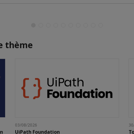
me thème
03/08/2026
30
gn
UiPath Foundation
To