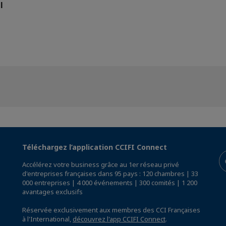
l
Téléchargez l’application CCIFI Connect
Accélérez votre business grâce au 1er réseau privé
d'entreprises françaises dans 95 pays : 120 chambres | 33
000 entreprises | 4 000 événements | 300 comités | 1 200
avantages exclusifs
Réservée exclusivement aux membres des CCI Françaises
à l'International,
découvrez l'app CCIFI Connect
.