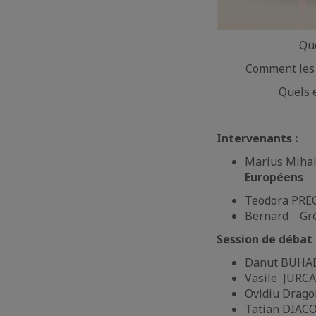
Que
Comment les v
Quels 
Intervenants :
Marius Mihai
Européens
Teodora PRE
Bernard Gré
Session de débat 
Danut BUHAES
Vasile JURCA 
Ovidiu Drago
Tatian DIACO