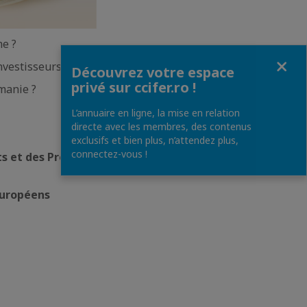
me ?
Fermer
nvestisseurs ?
Découvrez votre espace
privé sur ccifer.ro !
manie ?
L’annuaire en ligne, la mise en relation
directe avec les membres, des contenus
exclusifs et bien plus, n’attendez plus,
connectez-vous !
s et des Projets
Européens