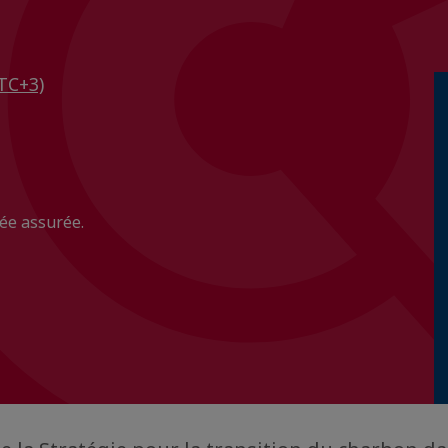
TC+3)
ée assurée.