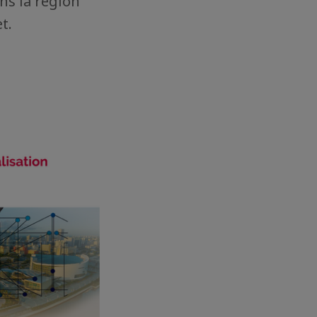
ns la région
t.