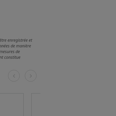
être enregistrée et
nnées de manière
s mesures de
nt constitue
Previous
Next