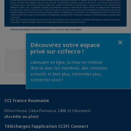
Fermer
Découvrez votre espace
privé sur ccifer.ro !
Partager
Partager
Partager
Partager cette page
L’annuaire en ligne, la mise en relation
sur
sur
sur
directe avec les membres, des contenus
Facebook
Twitter
Linkedin
exclusifs et bien plus, n’attendez plus,
connectez-vous !
CCI France Roumanie
Ethos House, Calea Floreasca, 240B, Et 3 Bucarest
(Accéder au plan)
Téléchargez l’application CCIFI Connect