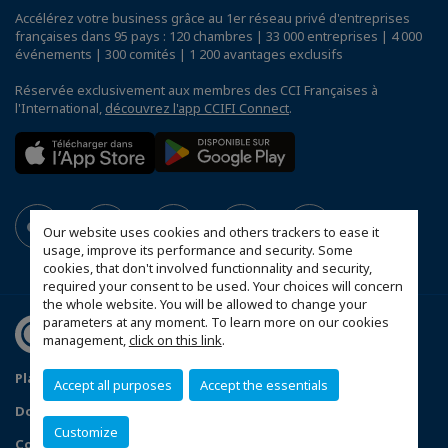
Accélérez votre business grâce au 1er réseau privé d'entreprises
françaises dans 95 pays : 120 chambres | 33 000 entreprises | 4 000
événements | 300 comités | 1 200 avantages exclusifs
Réservée exclusivement aux membres des CCI Françaises à
l'International,
découvrez l'app CCIFI Connect
.
Our website uses cookies and others trackers to ease it
usage, improve its performance and security. Some
cookies, that don't involved functionnality and security,
required your consent to be used. Your choices will concern
the whole website. You will be allowed to change your
parameters at any moment. To learn more on our cookies
management,
click on this link
.
Plan du site
Statut CCIFER
Mentions légales
Accept all purposes
Accept the essentials
Données personnelles
FAQ espace privé
Customize
Configurer vos préférences cookies