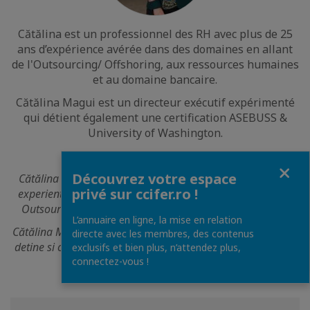
Cătălina est un professionnel des RH avec plus de 25
ans d’expérience avérée dans des domaines en allant
de l'Outsourcing/ Offshoring, aux ressources humaines
et au domaine bancaire.
Cătălina Magui est un directeur exécutif expérimenté
qui détient également une certification ASEBUSS &
University of Washington.
Fermer
Découvrez votre espace
Cătălina este un profesionist de HR cu peste 25 de ani de
privé sur ccifer.ro !
experienta dovedita in arii care variaza de la industria de
Outsourcing/ Offshoring, la Resurse Umane si Banking.
L’annuaire en ligne, la mise en relation
Cătălina Magui este un executive manager experimentat ce
directe avec les membres, des contenus
detine si o certificare ASEBUSS & University of Washington.
exclusifs et bien plus, n’attendez plus,
connectez-vous !