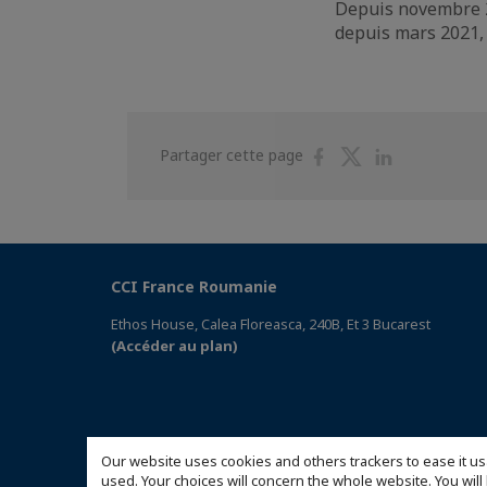
Depuis novembre 20
depuis mars 2021, 
Partager
Partager
Partager
Partager cette page
sur
sur
sur
Facebook
Twitter
Linkedin
CCI France Roumanie
Ethos House, Calea Floreasca, 240B, Et 3 Bucarest
(Accéder au plan)
Our website uses cookies and others trackers to ease it us
used. Your choices will concern the whole website. You w