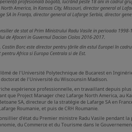
periență profesională bogată, lucrând peste 18 ani in cadrul grupu
North America, în Kansas City, Missouri, director general al Laf
rge SA în Franţa, director general al Lafarge Serbia, director gen
onsilier de stat al Prim Ministrului Radu Vasile in perioada 1998-
lui de Afaceri in Guvernul Dacian Ciolos 2016-2017.
Costin Borc este director pentru ţările din estul Europei în cadr
 pentru Africa si Europa Centrala si de Est.
plômé de l'Université Polytechnique de Bucarest en Inginéri
 doctorat de l'Université du Wiscounsin Madison.
riche expérience professionnelle, en travaillant depuis plu
tant que Project Manager chez Lafarge North America, au Ka
etoane SA, directeur de la stratégie de Lafarge SA en France
 Lafarge Roumanie, et puis de CRH Roumanie.
consillier d'état du Premier ministre Radu Vasile pendant l
Économie, du Commerce et du Tourisme dans le Gouvernement