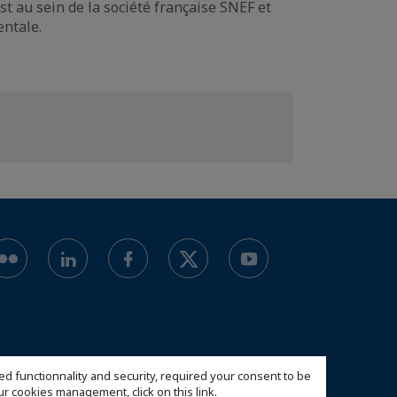
t au sein de la société française SNEF et
entale.
ed functionnality and security, required your consent to be
 our cookies management,
click on this link
.