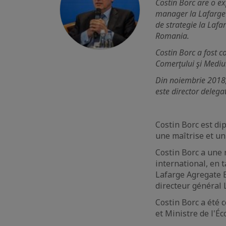
Costin Borc are o ex
manager la Lafarge 
de strategie la Lafa
Romania.
Costin Borc a fost c
Comerţului şi Mediu
Din noiembrie 2018, 
este director delegat
Costin Borc est di
une maîtrise et un
Costin Borc a une 
international, en 
Lafarge Agregate B
directeur général
Costin Borc a été 
et Ministre de l'