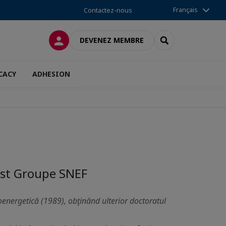
Français
Contactez-nous
CONNEXION
RECHERCHER
DEVENEZ MEMBRE
CACY
ADHESION
 Est Groupe SNEF
droenergetică (1989), obţinând ulterior doctoratul