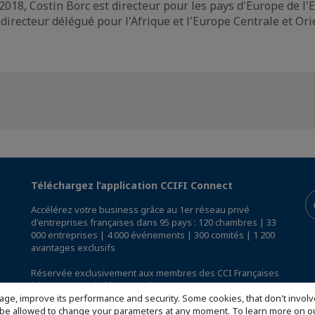
18, Costin Borc est directeur pour les pays d'Europe de l'Es
directeur délégué pour l'Afrique et l'Europe Centrale et Ori
Téléchargez l’application CCIFI Connect
Accélérez votre business grâce au 1er réseau privé
d'entreprises françaises dans 95 pays : 120 chambres | 33
000 entreprises | 4 000 événements | 300 comités | 1 200
avantages exclusifs
Réservée exclusivement aux membres des CCI Françaises
à l'International,
découvrez l'app CCIFI Connect
.
age, improve its performance and security. Some cookies, that don't involv
ill be allowed to change your parameters at any moment. To learn more on