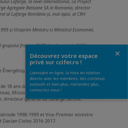
lui Lafarge, la nivel international, ca Project
arge Agregate Betoane SA in Romania, director
eral al Lafarge România și, mai apoi, al CRH
1999 și Viceprim Ministru si Ministrul Economiei,
ul grupului francez SNEF, iar din martie 2021
Fermer
Découvrez votre espace
privé sur ccifer.ro !
e Ḗnergétique (1989), obtenant plus tard
L’annuaire en ligne, la mise en relation
directe avec les membres, des contenus
exclusifs et bien plus, n’attendez plus,
s de 18 ans dans le groupe Lafage, au niveau
connectez-vous !
nsas, Missouri, directeur général de
, directeur général de Lafarge Serbie,
a période 1998-1999 et Vice-Premier ministre
 Dacian Ciolos 2016-2017.