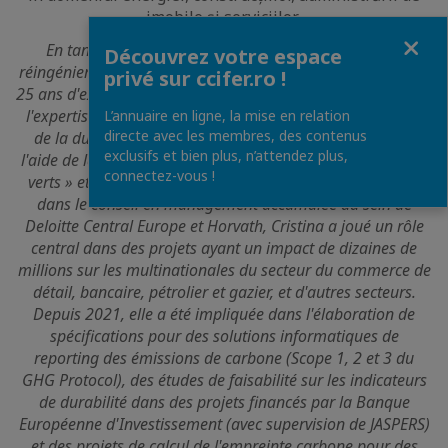
imobile și serviciilor.
Fermer
En tant que consultante avec plus de 120 projets de
Découvrez votre espace
réingénierie et d'automatisation des processus d'affaires et
privé sur ccifer.ro !
25 ans d'expérience en conseil, Cristina Apahideanu enrichit
l'expertise de l'équipe Enterteq Software dans le domaine
L’annuaire en ligne, la mise en relation
directe avec les membres, des contenus
de la durabilité et de la transition des entreprises (avec
exclusifs et bien plus, n’attendez plus,
l'aide de la technologie) vers des modèles d'affaires « plus
connectez-vous !
verts » et plus efficaces. Avec une expérience significative
dans le conseil en management accumulée au sein de
Deloitte Central Europe et Horvath, Cristina a joué un rôle
central dans des projets ayant un impact de dizaines de
millions sur les multinationales du secteur du commerce de
détail, bancaire, pétrolier et gazier, et d'autres secteurs.
Depuis 2021, elle a été impliquée dans l'élaboration de
spécifications pour des solutions informatiques de
reporting des émissions de carbone (Scope 1, 2 et 3 du
GHG Protocol), des études de faisabilité sur les indicateurs
de durabilité dans des projets financés par la Banque
Européenne d'Investissement (avec supervision de JASPERS)
et des projets de calcul de l'empreinte carbone pour des