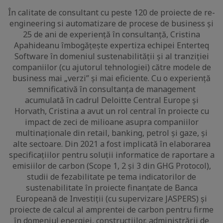
În calitate de consultant cu peste 120 de proiecte de re-
engineering si automatizare de procese de business și
25 de ani de experiență în consultanță, Cristina
Apahideanu îmbogățește expertiza echipei Enterteq
Software în domeniul sustenabilității și al tranziției
companiilor (cu ajutorul tehnologiei) către modele de
business mai „verzi” și mai eficiente. Cu o experiență
semnificativă în consultanța de management
acumulată în cadrul Deloitte Central Europe și
Horvath, Cristina a avut un rol central în proiecte cu
impact de zeci de milioane asupra companiilor
multinaționale din retail, banking, petrol și gaze, și
alte sectoare. Din 2021 a fost implicată în elaborarea
specificațiilor pentru soluții informatice de raportare a
emisiilor de carbon (Scope 1, 2 și 3 din GHG Protocol),
studii de fezabilitate pe tema indicatorilor de
sustenabilitate în proiecte finanțate de Banca
Europeană de Investiții (cu supervizare JASPERS) și
proiecte de calcul al amprentei de carbon pentru firme
în domeniul energiei, construcțiilor, administrării de