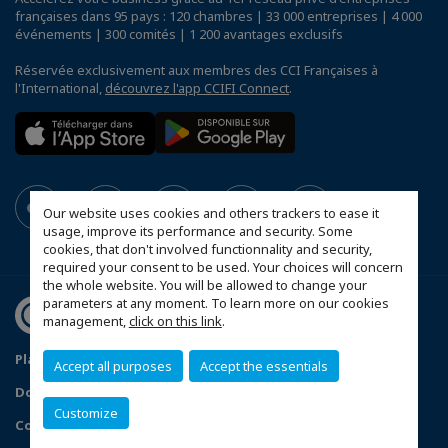
françaises dans 95 pays : 120 chambres | 33 000 entreprises | 4 000
événements | 300 comités | 1 200 avantages exclusifs
Réservée exclusivement aux membres des CCI Françaises à
l'International,
découvrez l'app CCIFI Connect
.
Our website uses cookies and others trackers to ease it
usage, improve its performance and security. Some
cookies, that don't involved functionnality and security,
required your consent to be used. Your choices will concern
the whole website. You will be allowed to change your
parameters at any moment. To learn more on our cookies
management,
click on this link
.
Plan du site
Statut CCIFER
Mentions légales
Accept all purposes
Accept the essentials
Données personnelles
FAQ espace privé
Customize
Configurer vos préférences cookies