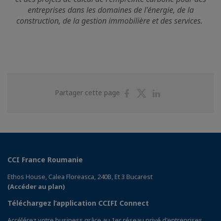
entreprises dans les domaines de l'énergie, de la
construction, de la gestion immobilière et des services.
Partager
Partager
Partager
Partager cette page
sur
sur
sur
Facebook
Twitter
Linkedin
CCI France Roumanie
Ethos House, Calea Floreasca, 240B, Et 3 Bucarest
(Accéder au plan)
Téléchargez l’application CCIFI Connect
Accélérez votre business grâce au 1er réseau privé d'entreprises