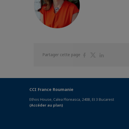
Partager
Partager
Partager
Partager cette page
sur
sur
sur
Facebook
Twitter
Linkedin
CCI France Roumanie
Ethos House, Calea Floreasca, 240B, Et 3 Bucarest
(Accéder au plan)