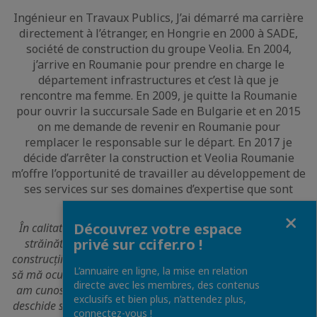
Ingénieur en Travaux Publics, J’ai démarré ma carrière
directement à l’étranger, en Hongrie en 2000 à SADE,
société de construction du groupe Veolia. En 2004,
j’arrive en Roumanie pour prendre en charge le
département infrastructures et c’est là que je
rencontre ma femme. En 2009, je quitte la Roumanie
pour ouvrir la succursale Sade en Bulgarie et en 2015
on me demande de revenir en Roumanie pour
remplacer le responsable sur le départ. En 2017 je
décide d’arrêter la construction et Veolia Roumanie
m’offre l’opportunité de travailler au développement de
ses services sur ses domaines d’expertise que sont
l’eau, les déchets et l’énergie.
Fermer
Découvrez votre espace
În calitate de inginer civil, mi-am început cariera direct în
privé sur ccifer.ro !
străinătate, în Ungaria, în anul 2000 la SADE, firma de
construcții a grupului Veolia. În 2004, am ajuns în România
L’annuaire en ligne, la mise en relation
să mă ocup de departamentul de infrastructură și acolo mi-
directe avec les membres, des contenus
am cunoscut soția. În 2009, am părăsit România pentru a
exclusifs et bien plus, n’attendez plus,
deschide sucursala Sade în Bulgaria, iar în 2015 am revenit
connectez-vous !