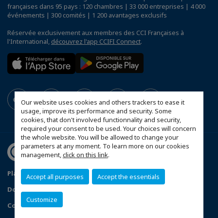
françaises dans 95 pays : 120 chambres | 33 000 entreprises | 4 000
événements | 300 comités | 1 200 avantages exclusifs
Réservée exclusivement aux membres des CCI Françaises à
l'International,
découvrez l'app CCIFI Connect
.
Our website uses cookies and others trackers to ease it
usage, improve its performance and security. Some
cookies, that don't involved functionnality and security,
required your consent to be used. Your choices will concern
the whole website. You will be allowed to change your
parameters at any moment. To learn more on our cookies
management,
click on this link
.
Plan du site
Statut CCIFER
Mentions légales
Accept all purposes
Accept the essentials
Données personnelles
FAQ espace privé
Customize
Configurer vos préférences cookies