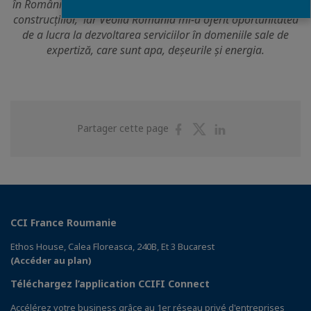
în România. În 2017 am decis să nu mai lucrez în domeniul
construcțiilor, iar Veolia România mi-a oferit oportunitatea
de a lucra la dezvoltarea serviciilor în domeniile sale de
expertiză, care sunt apa, deșeurile și energia.
Partager
Partager
Partager
Partager cette page
sur
sur
sur
Facebook
Twitter
Linkedin
CCI France Roumanie
Ethos House, Calea Floreasca, 240B, Et 3 Bucarest
(Accéder au plan)
Téléchargez l’application CCIFI Connect
Accélérez votre business grâce au 1er réseau privé d'entreprises