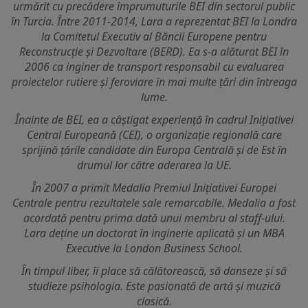
urmărit cu precădere împrumuturile BEI din sectorul public
în Turcia. Între 2011-2014, Lara a reprezentat BEI la Londra
la Comitetul Executiv al Băncii Europene pentru
Reconstrucție și Dezvoltare (BERD). Ea s-a alăturat BEI în
2006 ca inginer de transport responsabil cu evaluarea
proiectelor rutiere și feroviare în mai multe țări din întreaga
lume.
Înainte de BEI, ea a câștigat experiență în cadrul Inițiativei
Central Europeană (CEI), o organizație regională care
sprijină țările candidate din Europa Centrală și de Est în
drumul lor către aderarea la UE.
În 2007 a primit Medalia Premiul Inițiativei Europei
Centrale pentru rezultatele sale remarcabile. Medalia a fost
acordată pentru prima dată unui membru al staff-ului.
Lara deține un doctorat în inginerie aplicată și un MBA
Executive la London Business School.
În timpul liber, îi place să călătorească, să danseze și să
studieze psihologia. Este pasionată de artă și muzică
clasică.