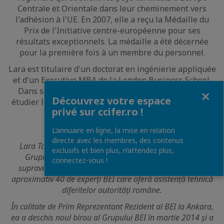
Centrale et Orientale dans leur cheminement vers
l'adhésion à l'UE. En 2007, elle a reçu la Médaille du
Prix de l'Initiative centre-européenne pour ses
résultats exceptionnels. La médaille a été décernée
pour la première fois à un membre du personnel.
Lara est titulaire d'un doctorat en ingénierie appliquée
et d'un Executive MBA de la London Business School.
Fermer
Dans son temps libre, elle aime voyager, danser et
Découvrez votre espace
étudier la psychologie. Elle est passionnée par l'art et
privé sur ccifer.ro !
la musique classique.
L’annuaire en ligne, la mise en relation
directe avec les membres, des contenus
Lara Tassan Zanin a fost numită șeful Reprezentanței
exclusifs et bien plus, n’attendez plus,
Grupului BEI în România la 1 septembrie 2018. Ea
connectez-vous !
supraveghează cel mai mare birou al Grupului BEI, cu
aproximativ 40 de experți BEI care oferă asistență tehnică
diferitelor autorități române.
În calitate de Prim Reprezentant Rezident al BEI la Ankara,
ea a deschis noul birou al Grupului BEI în martie 2014 și a