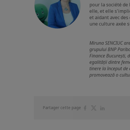
pour la société de
elle, et elle s'im
et aidant avec des
une culture axée su
Miruna SENCIUC are 
grupului BNP Paribas
Finance București, 
egalității dintre fe
tinere la început de
promovează o cultură
Partager
Partager
Partager
Partager cette page
sur
sur
sur
Facebook
Twitter
Linkedin