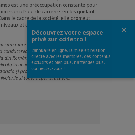
ommes est une préoccupation constante pour
femmes en début de carrière en les guidant
Dans le cadre de la société, elle promeut
es niveaux et dans tous les départements.
Fermer
Découvrez votre espace
privé sur ccifer.ro !
n care mare parte i-a petrecut în cadrul
L’annuaire en ligne, la mise en relation
ă la conducerea băncii BNP Paribas Personal
directe avec les membres, des contenus
ia din România. Promovarea principiului
exclusifs et bien plus, n’attendez plus,
icată în activitatea de mentorat și susține
connectez-vous !
ersonală și profesională. În cadrul companiei
nivelurile și toate departamentele.