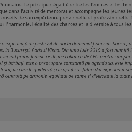
 Roumaine. Le principe d'égalité entre les femmes et les h
plique dans l'activité de mentorat et accompagne les jeunes 
 conseils de son expérience personnelle et professionnelle. 
r l'harmonie, l'égalité des chances et la diversité à tous l
o experiență de peste 24 de ani în domeniul financiar-bancar, di
, în București, Paris și Viena. Din luna iulie 2019 a fost numit
devenind prima femeie ce deține calitatea de CEO pentru compan
mei și bărbați este o preocupare constantă pe agenda sa, este impl
 drum, pe care le ghidează și le ajută cu sfaturi din experiența p
 centrată pe armonie, egalitate de șanse și diversitate la toate 