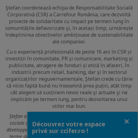
Ştefan coordonează echipa de Responsabilitate Socială
Corporativă (CSR) a Carrefour România, care dezvoltă
proiecte de solidaritate cu impact pe termen lung în
comunitățile defavorizate şi, în același timp, urmărește
îndeplinirea obiectivelor ambițioase de sustenabilitate
ale companiei.
Cu o experiență profesională de peste 16 ani în CSR și
investiții în comunitate, PR și comunicare, marketing și
publicitate, atragere de fonduri și etică în afaceri, în
industrii precum retail, banking, dar şi în sectorul
organizațiilor neguvernamentale, Ştefan crede cu tărie
că nicio faptă bună nu înseamnă prea puțin, atât timp
cât alegem să susținem nevoi reale şi actuale şi ne
implicăm pe termen lung, pentru dezvoltarea unui
viitor mai bun.
Ștefan est chargé de coordonner l'équipe Responsabilité
Fermer
sociale de l'entreprise (RSE) de Carrefour Roumanie, qui
Découvrez votre espace
développe des projets de solidarité ayant un impact à long
privé sur ccifer.ro !
terme dans les communautés défavorisées et, en même