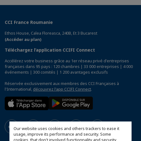
CCI France Roumanie
Ethos House, Calea Floreasca, 240B, Et 3 Bucarest
(Accéder au plan)
Téléchargez l’application CCIFI Connect
Accélérez votre business grâce au 1er réseau privé d'entreprises
françaises dans 95 pays : 120 chambres | 33 000 entreprises | 4 000
événements | 300 comités | 1 200 avantages exclusifs
Réservée exclusivement aux membres des CCI Françaises à
l'International,
découvrez l'app CCIFI Connect
.
Our website uses cookies and others trackers to ease it
usage, improve its performance and security. Some
cookies, that don't involved functionnality and security,