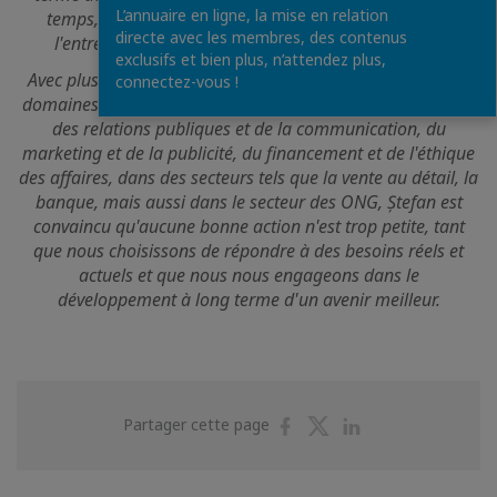
L’annuaire en ligne, la mise en relation
temps, cherche à atteindre les objectifs ambitieux de
directe avec les membres, des contenus
l'entreprise en matière de développement durable.
exclusifs et bien plus, n’attendez plus,
Avec plus de 16 ans d'expérience professionnelle dans les
connectez-vous !
domaines de la RSE et de l'investissement communautaire,
des relations publiques et de la communication, du
marketing et de la publicité, du financement et de l'éthique
des affaires, dans des secteurs tels que la vente au détail, la
banque, mais aussi dans le secteur des ONG, Ștefan est
convaincu qu'aucune bonne action n'est trop petite, tant
que nous choisissons de répondre à des besoins réels et
actuels et que nous nous engageons dans le
développement à long terme d'un avenir meilleur.
Partager
Partager
Partager
Partager cette page
sur
sur
sur
Facebook
Twitter
Linkedin