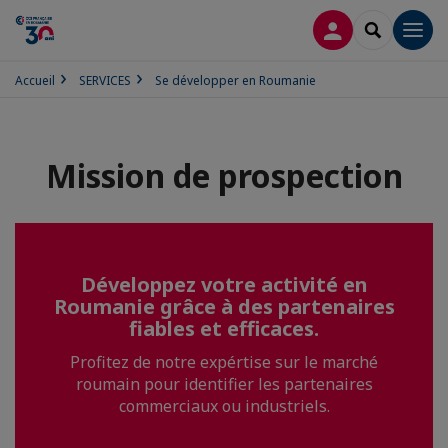
CONNEXION
RECHERCH
Men
Accueil
SERVICES
Se développer en Roumanie
Mission de prospection
Développez votre activité en
Roumanie grâce à des partenaires
fiables et efficaces.
Profitez de notre expértise sur le marché
roumain pour identifier les partenaires
commerciaux ou industriels.