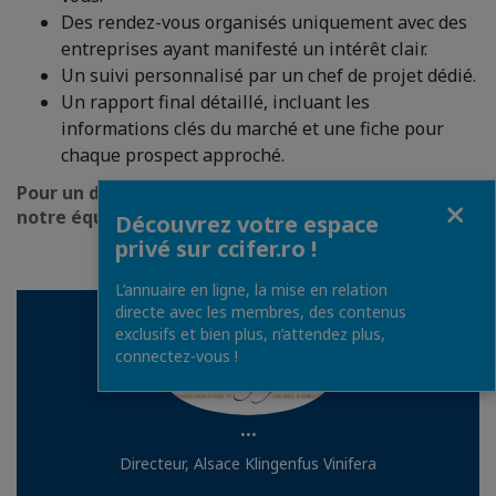
Des rendez-vous organisés uniquement avec des
entreprises ayant manifesté un intérêt clair.
Un suivi personnalisé par un chef de projet dédié.
Un rapport final détaillé, incluant les
informations clés du marché et une fiche pour
chaque prospect approché.
Pour un devis gratuit et personnalisé, contactez
Fermer
notre équipe commerciale.
Découvrez votre espace
privé sur ccifer.ro !
L’annuaire en ligne, la mise en relation
directe avec les membres, des contenus
exclusifs et bien plus, n’attendez plus,
connectez-vous !
...
Directeur, Alsace Klingenfus Vinifera