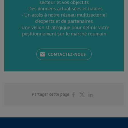
secteur et vos objectifs
- Des données actualisées et fiables
- Un accès à notre réseau multisectoriel
d’experts et de partenaires
- Une vision stratégique pour définir votre
positionnement sur le marché roumain
CONTACTEZ-NOUS
Partager
Partager
Partager
Partager cette page
sur
sur
sur
Facebook
Twitter
Linkedin