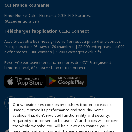
CCI France Roumanie
Ethos House, Calea Floreasca, 240B, Et 3 Bucarest
(Accéder au plan)
Téléchargez l’application CCIFI Connect
Accélérez votre business grâce au 1er réseau privé d'entreprises
françaises dans 95 pays : 120 chambres | 33 000 entreprises | 4 000
événements | 300 comités | 1 200 avantages exclusifs
Réservée exclusivement aux membres des CCI Françaises à
l'International,
découvrez l'app CCIFI Connect
.
Our website uses cookies and others trackers to ease it
usage, improve its performance and security. Some
cookies, that don't involved functionnality and security,
required your consent to be used. Your choices will concern
the whole website. You will be allowed to change your
parameters at any moment. To learn more on our cookies