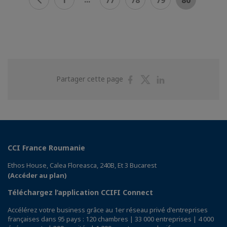
1
77
78
79
80
Partager
Partager
Partager
Partager cette page
sur
sur
sur
Facebook
Twitter
Linkedin
CCI France Roumanie
Ethos House, Calea Floreasca, 240B, Et 3 Bucarest
(Accéder au plan)
Téléchargez l’application CCIFI Connect
Accélérez votre business grâce au 1er réseau privé d'entreprises
françaises dans 95 pays : 120 chambres | 33 000 entreprises | 4 000