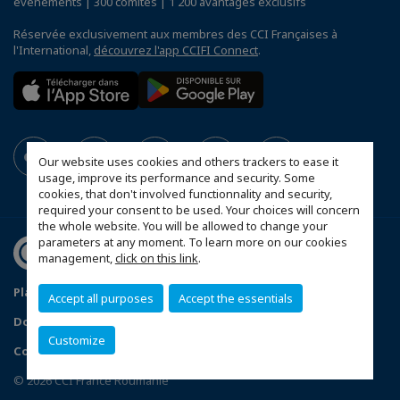
événements | 300 comités | 1 200 avantages exclusifs
Réservée exclusivement aux membres des CCI Françaises à
l'International,
découvrez l'app CCIFI Connect
.
Our website uses cookies and others trackers to ease it
usage, improve its performance and security. Some
cookies, that don't involved functionnality and security,
required your consent to be used. Your choices will concern
the whole website. You will be allowed to change your
parameters at any moment. To learn more on our cookies
management,
click on this link
.
Plan du site
Statut CCIFER
Mentions légales
Accept all purposes
Accept the essentials
Données personnelles
FAQ espace privé
Customize
Configurer vos préférences cookies
© 2026 CCI France Roumanie