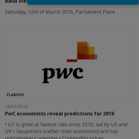
Balul Vienez by JW Marriott
Saturday, 12th of March 2016, Parliament Place
ČLANOVI
18/01/2016
PwC economists reveal predictions for 2016
• G7 to grow at fastest rate since 2010, led by US and
UK • Geopolitics (rather than economics) will top
policymakers’ agendas • Commodity prices…