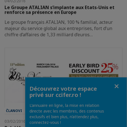
04/02/2016
Le Groupe ATALIAN s’implante aux Etats-Unis et
renforce sa présence en Europe
Le groupe français ATALIAN, 100 % familial, acteur
majeur du service global aux entreprises, fort d’un
chiffre d’affaires de 1,33 milliard d’euros…
Fermer
Découvrez votre espace
privé sur ccifer.ro !
L’annuaire en ligne, la mise en relation
ČLANOVI
directe avec les membres, des contenus
exclusifs et bien plus, n’attendez plus,
03/02/2016
connectez-vous !