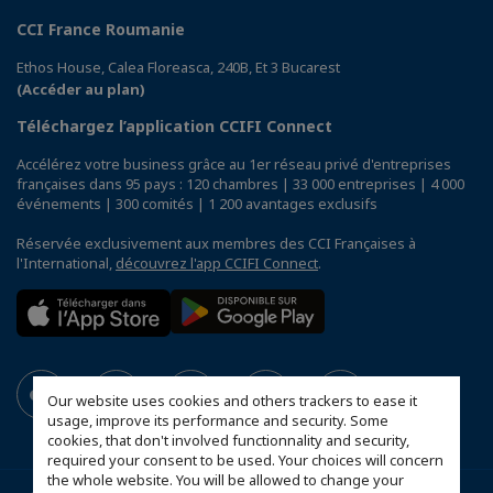
CCI France Roumanie
Ethos House, Calea Floreasca, 240B, Et 3 Bucarest
(Accéder au plan)
Téléchargez l’application CCIFI Connect
Accélérez votre business grâce au 1er réseau privé d'entreprises
françaises dans 95 pays : 120 chambres | 33 000 entreprises | 4 000
événements | 300 comités | 1 200 avantages exclusifs
Réservée exclusivement aux membres des CCI Françaises à
l'International,
découvrez l'app CCIFI Connect
.
Our website uses cookies and others trackers to ease it
usage, improve its performance and security. Some
cookies, that don't involved functionnality and security,
required your consent to be used. Your choices will concern
the whole website. You will be allowed to change your