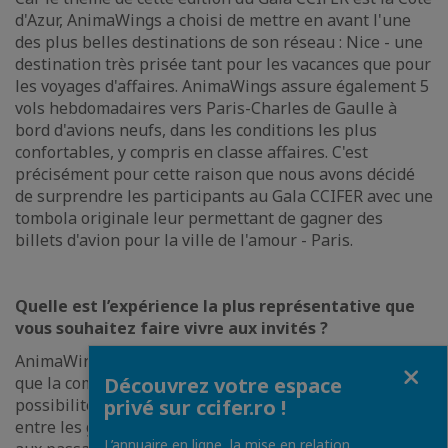
d'Azur, AnimaWings a choisi de mettre en avant l'une
des plus belles destinations de son réseau : Nice - une
destination très prisée tant pour les vacances que pour
les voyages d'affaires. AnimaWings assure également 5
vols hebdomadaires vers Paris-Charles de Gaulle à
bord d'avions neufs, dans les conditions les plus
confortables, y compris en classe affaires. C'est
précisément pour cette raison que nous avons décidé
de surprendre les participants au Gala CCIFER avec une
tombola originale leur permettant de gagner des
billets d'avion pour la ville de l'amour - Paris.
Quelle est l’expérience la plus représentative que
vous souhaitez faire vivre aux invités ?
AnimaWings souhaite que les invités expérimentent ce
Fermer
Découvrez votre espace
que la compagnie propose à ses passagers : la
privé sur ccifer.ro !
possibilité de voyager rapidement et confortablement
entre les grandes villes de Roumanie, tout en ouvrant
L’annuaire en ligne, la mise en relation