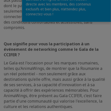
aux passagers étrangers l’accès aux zones touristiques
directe avec les membres, des contenus
dont le pays est fier. Pour AnimaWings, un vol n’est pas
exclusifs et bien plus, n’attendez plus,
seulement un moyen de transport, mais une façon de
connectez-vous !
connecter les gens, les lieux et les expériences, dans
des conditions confortables et accessibles, sans
compromis.
Que signifie pour vous la participation à un
événement de networking comme le Gala de la
CCIFER ?
Le Gala est l'occasion pour les marques roumaines,
telles qu'AnimaWings, de montrer que la Roumanie a
un réel potentiel - non seulement grâce aux
destinations qu'elle offre, mais aussi grâce à la qualité
de ses services, à sa capacité d'innovation et à sa
capacité à offrir des expériences mémorables. Pour
AnimaWings, être présent au Gala CCIFER, c'est faire
partie d'une communauté qui valorise l'excellence, la
culture et les relations authentiques.