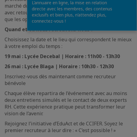
L’annuaire en ligne, la mise en relation
marché du travail, organisons des entretiens rapides
directe avec les membres, des contenus
avec retour immédiat et analysons les contextes ainsi
exclusifs et bien plus, n’attendez plus,
que les opportunités professionnelles.
connectez-vous !
Quand et où nous retrouvons-nous ?
Choisissez la date et le lieu qui correspondent le mieux
à votre emploi du temps :
19 mai : Lycée Decebal | Horaire : 11h00 - 13h30
26 mai : Lycée Blaga | Horaire : 10h30 - 12h30
Inscrivez-vous dès maintenant comme recruteur
bénévole
Chaque élève repartira de l’événement avec au moins
deux entretiens simulés et le contact de deux experts
RH. Cette expérience pratique peut transformer leur
vision de l’avenir.
Rejoignez l’initiative d’EduAct et de CCIFER. Soyez le
premier recruteur à leur dire : « C’est possible ! »