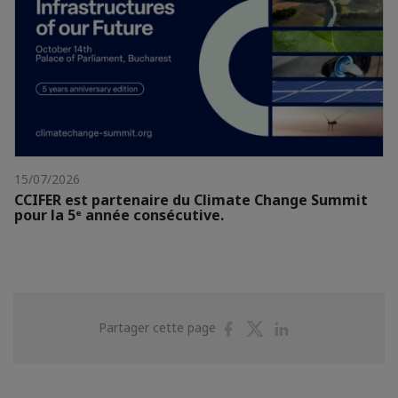
15/07/2026
CCIFER est partenaire du Climate Change Summit
pour la 5ᵉ année consécutive.
Partager
Partager
Partager
Partager cette page
sur
sur
sur
Facebook
Twitter
Linkedin