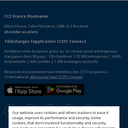
CCI France Roumanie
Ethos House, Calea Floreasca, 240B, Et 3 Bucarest
(Accéder au plan)
Téléchargez l’application CCIFI Connect
Accélérez votre business grâce au 1er réseau privé d'entreprises
françaises dans 95 pays : 120 chambres | 33 000 entreprises | 4 000
événements | 300 comités | 1 200 avantages exclusifs
Réservée exclusivement aux membres des CCI Françaises à
l'International,
découvrez l'app CCIFI Connect
.
Our website uses cookies and others trackers to ease it
usage, improve its performance and security. Some
cookies, that don't involved functionnality and security,