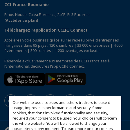
CCI France Roumanie
Ethos House, Calea Floreasca, 240B, Et 3 Bucarest
(Accéder au plan)
Téléchargez l’application CCIFI Connect
Accélérez votre business grâce au 1er réseau privé d'entreprises
françaises dans 95 pays : 120 chambres | 33 000 entreprises | 4 000
événements | 300 comités | 1 200 avantages exclusifs
Réservée exclusivement aux membres des CCI Françaises à
l'International,
découvrez l'app CCIFI Connect
.
Our website uses cookies and others trackers to ease it
usage, improve its performance and security. Some
cookies, that don't involved functionnality and security,
required your consent to be used. Your choices will concern
the whole website. You will be allowed to change your
parameters at any moment. To learn more on our cookies