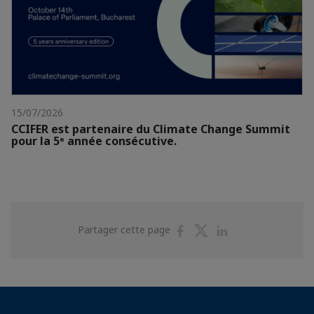
15/07/2026
CCIFER est partenaire du Climate Change Summit
pour la 5ᵉ année consécutive.
Partager
Partager
Partager
Partager cette page
sur
sur
sur
Facebook
Twitter
Linkedin