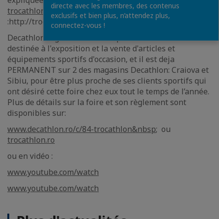
expliquées en détail sur le site
www.decathlon.ro/c/84-
directe avec les membres, des contenus
trocathlon
et dans le catalogue en ligne
exclusifs et bien plus, n’attendez plus,
:http://trocathlon.ro/
connectez-vous !
Decathlon organise deux fois par an la foire Trocathlon
destinée à l'exposition et la vente d'articles et
équipements sportifs d'occasion, et il est deja
PERMANENT sur 2 des magasins Decathlon: Craiova et
Sibiu, pour être plus proche de ses clients sportifs qui
ont désiré cette foire chez eux tout le temps de l’année.
Plus de détails sur la foire et son règlement sont
disponibles sur:
www.decathlon.ro/c/84-trocathlon&nbsp
; ou
trocathlon.ro
ou en vidéo :
www.youtube.com/watch
www.youtube.com/watch