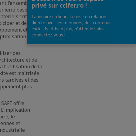
rant l’ensemble du
privé sur ccifer.ro !
énierie basée sur
tériels critiques
L’annuaire en ligne, la mise en relation
ticiper et de
directe avec les membres, des contenus
exclusifs et bien plus, n’attendez plus,
eloppement et
connectez-vous !
optimisation des
iliser des
rchitecture et de
 l’utilisation de la
xité est maîtrisée
ns tardives et des
loppement plus
 SAFE offre
 L’implication
ire, le
éennes et
ndustrielle