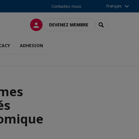
Français
Contactez-nous
CONNEXION
RECHERCHER
DEVENEZ MEMBRE
CACY
ADHESION
èmes
és
nomique