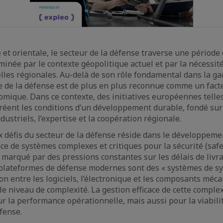
 et orientale, le secteur de la défense traverse une période
minée par le contexte géopolitique actuel et par la nécessité
elles régionales. Au-delà de son rôle fondamental dans la ga
rie de la défense est de plus en plus reconnue comme un fact
omique. Dans ce contexte, des initiatives européennes telle
éent les conditions d’un développement durable, fondé sur
ustriels, l’expertise et la coopération régionale.
x défis du secteur de la défense réside dans le développement
cace de systèmes complexes et critiques pour la sécurité (safet
arqué par des pressions constantes sur les délais de livrai
 plateformes de défense modernes sont des « systèmes de s
ion entre les logiciels, l’électronique et les composants méc
e niveau de complexité. La gestion efficace de cette complex
 la performance opérationnelle, mais aussi pour la viabil
fense.