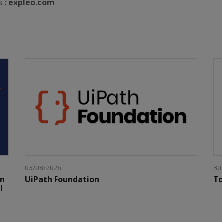
s :
expleo.com
03/08/2026
30
gn
UiPath Foundation
To
l