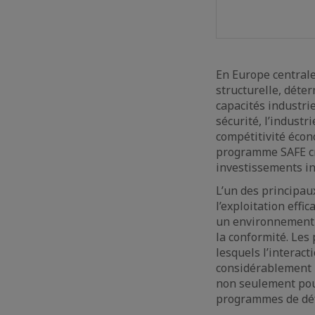
En Europe centrale
structurelle, déter
capacités industri
sécurité, l’indust
compétitivité écon
programme SAFE cr
investissements ind
L’un des principau
l’exploitation effi
un environnement m
la conformité. Les
lesquels l’interact
considérablement l
non seulement pour
programmes de dé