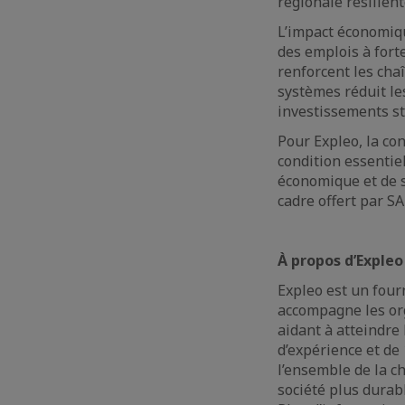
régionale résilie
L’impact économiq
des emplois à fort
renforcent les chaî
systèmes réduit les
investissements s
Pour Expleo, la con
condition essentie
économique et de st
cadre offert par S
À propos d’Expleo
Expleo est un fourn
accompagne les org
aidant à atteindre 
d’expérience et de
l’ensemble de la ch
société plus durab