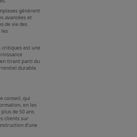
es.
omplexes génèrent
es avancées et
es de vie des
 les
s critiques est une
croissance
en tirant parti du
rrentiel durable.
e conseil, qui
ormation, en les
e plus de 50 ans
s clients sur
onstruction d’une