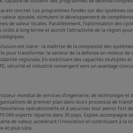
nte, capable de soutenir des programmes de défense complex
ue est concret. Les programmes fondés sur des systèmes c
e valeur ajoutée, stimulent le développement de compétenc
nes de valeur locales. Parallèlement, l’optimisation des cycl
 coûts à long terme et accroît l’attractivité de la région pour
tratégiques.
clusion est claire : la maîtrise de la complexité des système
lle pour transformer le secteur de la défense en moteur de 
abilité régionale. En mobilisant des capacités multiples et 
AFE, sécurité et industrie convergent vers un avantage concu
isseur mondial de services d’ingénierie, de technologie et d
anisations de premier plan dans leurs processus de transf
l’excellence opérationnelle et à sécuriser leur avenir. Fort d
 19 000 experts répartis dans 30 pays, Expleo accompagne se
aîne de valeur, accélérant l’innovation et contribuant à la c
le et plus sûre.