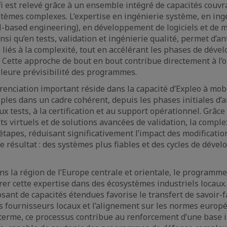
fi est relevé grâce à un ensemble intégré de capacités couv
ystèmes complexes. L’expertise en ingénierie système, en ing
-based engineering), en développement de logiciels et de ma
insi qu’en tests, validation et ingénierie qualité, permet d’an
s liés à la complexité, tout en accélérant les phases de dév
n. Cette approche de bout en bout contribue directement à l’
lleure prévisibilité des programmes.
érenciation important réside dans la capacité d’Expleo à mob
les dans un cadre cohérent, depuis les phases initiales d’a
x tests, à la certification et au support opérationnel. Grâce à
ts virtuels et de solutions avancées de validation, la comple
étapes, réduisant significativement l’impact des modificatio
e résultat : des systèmes plus fiables et des cycles de déve
s la région de l’Europe centrale et orientale, le programme
rer cette expertise dans des écosystèmes industriels locaux.
sant de capacités étendues favorise le transfert de savoir-fa
 fournisseurs locaux et l’alignement sur les normes europ
 terme, ce processus contribue au renforcement d’une base i