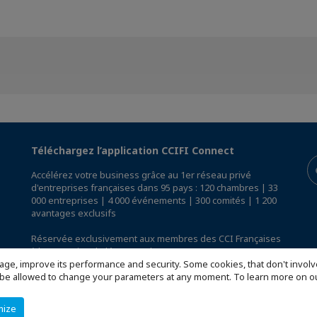
Téléchargez l’application CCIFI Connect
Accélérez votre business grâce au 1er réseau privé
d'entreprises françaises dans 95 pays : 120 chambres | 33
000 entreprises | 4 000 événements | 300 comités | 1 200
avantages exclusifs
Réservée exclusivement aux membres des CCI Françaises
à l'International,
découvrez l'app CCIFI Connect
.
age, improve its performance and security. Some cookies, that don't involv
ill be allowed to change your parameters at any moment. To learn more on
mize