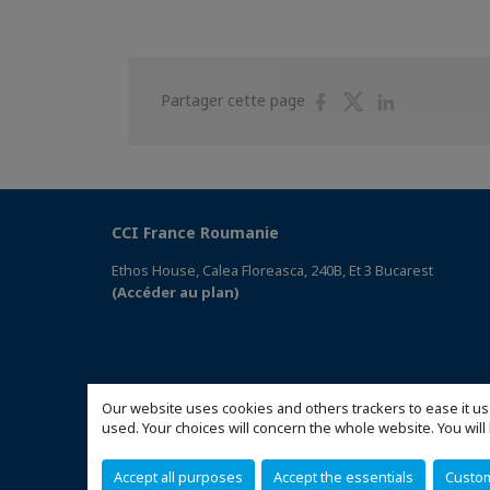
Partager
Partager
Partager
Partager cette page
sur
sur
sur
Facebook
Twitter
Linkedin
CCI France Roumanie
Ethos House, Calea Floreasca, 240B, Et 3 Bucarest
(Accéder au plan)
Our website uses cookies and others trackers to ease it us
used. Your choices will concern the whole website. You w
Accept all purposes
Accept the essentials
Custo