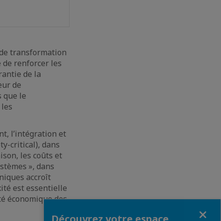
 de transformation
 de renforcer les
rantie de la
eur de
s que le
 les
, l’intégration et
y-critical), dans
son, les coûts et
ystèmes », dans
aniques accroît
ité est essentielle
ité économique des
Fermer
Découvrez votre espace