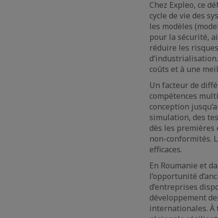
Chez Expleo, ce dé
cycle de vie des s
les modèles (model
pour la sécurité, a
réduire les risque
d’industrialisatio
coûts et à une mei
Un facteur de diff
compétences multip
conception jusqu’au
simulation, des tes
dès les premières 
non-conformités. L
efficaces.
En Roumanie et dan
l’opportunité d’anc
d’entreprises dispo
développement des
internationales. À