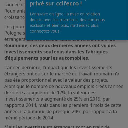
privé sur ccifer.ro !
l’année dernière. Cependant, la Hongrie vient après la
Roumanie, avec 11 000 nouveaux emplois, en
L’annuaire en ligne, la mise en relation
croissance de 141% par rapport à 2014.
directe avec les membres, des contenus
exclusifs et bien plus, n’attendez plus,
Les pourcentages enregistrés par la Hongrie et la
connectez-vous !
Pologne sont la conséquence des investissements
étrangers dans le secteur automobile. D’ailleurs,
en
Roumanie, ces deux dernières années ont vu des
investissements soutenus dans les fabriques
d’équipements pour les automobiles
.
L’année dernière, l’impact que les investissements
étrangers ont eu sur le marché du travail roumain n’a
pas été proportionnel avec la valeur des projets.
Alors que le nombre de nouveaux emplois créés l’année
dernière a augmenté de 17%, la valeur des
investissements a augmenté de 25% en 2015, par
rapport à 2014, mais dans les premiers 4 mois de cette
année, il a diminué de presque 24%, par rapport à la
mémé période de 2014.
Mais les investisseurs étrangers sont en train de