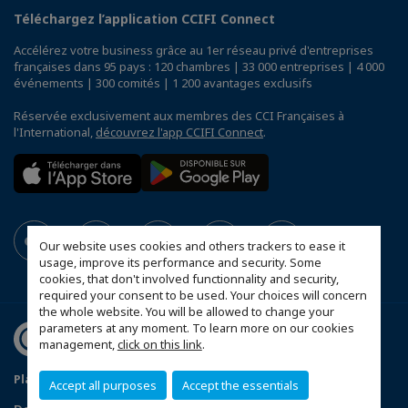
Téléchargez l’application CCIFI Connect
Accélérez votre business grâce au 1er réseau privé d'entreprises
françaises dans 95 pays : 120 chambres | 33 000 entreprises | 4 000
événements | 300 comités | 1 200 avantages exclusifs
Réservée exclusivement aux membres des CCI Françaises à
l'International,
découvrez l'app CCIFI Connect
.
Our website uses cookies and others trackers to ease it
usage, improve its performance and security. Some
cookies, that don't involved functionnality and security,
required your consent to be used. Your choices will concern
the whole website. You will be allowed to change your
parameters at any moment. To learn more on our cookies
management,
click on this link
.
Plan du site
Statut CCIFER
Mentions légales
Accept all purposes
Accept the essentials