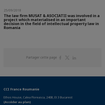
25/09/2018
The law firm MUSAT & ASOCIATII was involved in a
project which materialised in an important
decision in the field of intellectual property law in
Romania
Partager
Partager
Partager
Partager cette page
sur
sur
sur
Facebook
Twitter
Linkedin
CCI France Roumanie
Ethos House, Calea Floreasca, 240B, Et 3 Bucarest
(Accéder au plan)