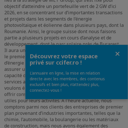
liés à la stratégie de MET Group, qui s’est fixé pour
objectif d’atteindre un portefeuille vert de 2 GW d’ici
2026, en se concentrant sur d’importantes transactions
et projets dans les segments de l’énergie
photovoltaïque et éolienne dans plusieurs pays, dont la
Roumanie. Ainsi, le groupe suisse dont nous faisons
partie a plusieurs projets en cours d’analyse et de
développement, dont le parc solaire près de Bucarest.
Il aura une puissance installée de 52 MW et marquera
Fermer
Découvrez votre espace
le premier investissement local dans la production
privé sur ccifer.ro !
d’énergie renouvelable. De plus, nous travaillons à
assurer un mélange parfait entre cette nouvelle
L’annuaire en ligne, la mise en relation
capacité de production, le portefeuille de clients et les
directe avec les membres, des contenus
services associés qui leur sont proposés. Enfin, nous
exclusifs et bien plus, n’attendez plus,
voulons élargir notre portefeuille de clients et leur
connectez-vous !
offrir constamment de nouveaux services et produits,
utiles pour leurs activités. À l’heure actuelle, nous
comptons parmi nos clients des entreprises de premier
plan provenant d’industries importantes, telles que la
chimie, l’automobile, la boulangerie ou les matériaux
de construction, mais nous avons également des