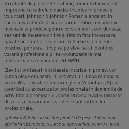
In calitate de partener strategic, Junior Achievement,
impreuna cu cadrele didactice inscrise in proiect si
voluntarii Johnson & Johnson Romania angajati in
cadrul diviziilor de produse farmaceutice, dispozitive
medicale si produse pentru consumatori, coordoneaza
sesiuni de invatare online si fata in fata inovatoare,
bazate pe atentie, explorare, reflectie si elemente
practice, pentru a-i inspira pe elevi sa-si identifice
vocatia profesionala printr-o cunoastere mai
2
indeaproape a domeniilor
STEM
D
.
Elevii si profesorii din clasele inscrise in proiect vor
putea alege din peste 10 activitati in limba romana si
peste 40 activitati in limba engleza. Voluntarii J&J vor
contribui cu expertiza lor profesionala in domeniile de
activitate ale companiei, vorbind despre activitatea lor
de zi cu zi, despre motivatiile si satisfactiile lor
profesionale.
“
Johnson & Johnson sustine femeile de peste 130 de ani
oferind instrumente, resurse si oportunitati pentru a avea