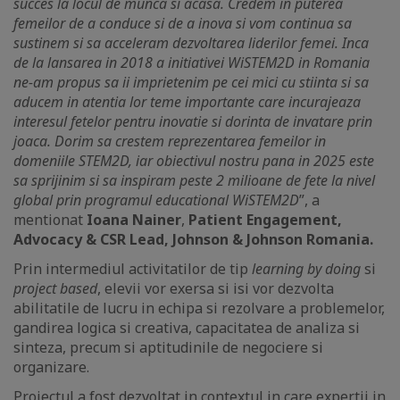
succes la locul de munca si acasa. Credem in puterea
femeilor de a conduce si de a inova si vom continua sa
sustinem si sa acceleram dezvoltarea liderilor femei. Inca
de la lansarea in 2018 a initiativei WiSTEM2D in Romania
ne-am propus sa ii imprietenim pe cei mici cu stiinta si sa
aducem in atentia lor teme importante care incurajeaza
interesul fetelor pentru inovatie si dorinta de invatare prin
joaca. Dorim sa crestem reprezentarea femeilor in
domeniile STEM2D, iar obiectivul nostru pana in 2025 este
sa sprijinim si sa inspiram peste 2 milioane de fete la nivel
global prin programul educational WiSTEM2D
”, a
mentionat
Ioana Nainer
,
Patient Engagement,
Advocacy & CSR Lead, Johnson & Johnson Romania.
Prin intermediul activitatilor de tip
learning by doing
si
project based
, elevii vor exersa si isi vor dezvolta
abilitatile de lucru in echipa si rezolvare a problemelor,
gandirea logica si creativa, capacitatea de analiza si
sinteza, precum si aptitudinile de negociere si
organizare.
Proiectul a fost dezvoltat in contextul in care expertii in