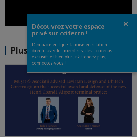
Fermer
Découvrez votre espace
Publish at Calameo
privé sur ccifer.ro !
L’annuaire en ligne, la mise en relation
Plus d'actualités
directe avec les membres, des contenus
exclusifs et bien plus, n’attendez plus,
connectez-vous !