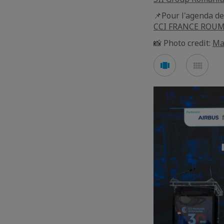
📌Pour l'agenda d
CCI FRANCE ROUMAN
📸 Photo credit:
Ma
Voir
Voir
en
en
mode
mod
carousel
mos