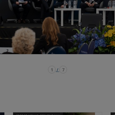
1
/
7