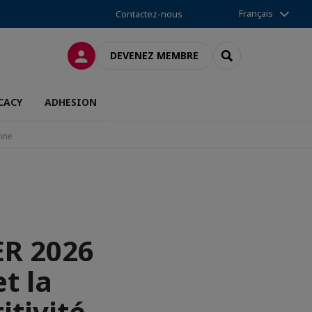
Français
Contactez-nous
CONNEXION
RECHERCHER
DEVENEZ MEMBRE
CACY
ADHESION
enne
ER 2026
et la
itivité