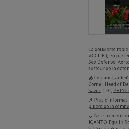
La deuxième tabl
#CCIFER
, en parte
Sea Defense, Aeros
secteur de la défe
🎤 Le panel, anim
Corner
, Head of D
Savin
, CEO,
BRINE
📌 Plus d’informati
piliers de la com
🤝 Nous remercions
IQANTO
,
Egis in 
SII Group Romani