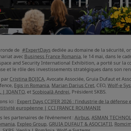
e ronde de
#ExpertDays
dediée au domaine de la sécurité, o
nariat avec
Business France Romania
, le 14 mai, dans le ca
pace and Security International Exhibition, a porté sur la c
nse et le rôle des investissements stratégiques dans son re
é par
Cristina BOJICA
, Avocate Associée, Gruia Dufaut et Ass
efence,
Egis in Romania
,
Marian Darius Cret
, CEO,
Wolf-e Sy
L | IQANTO
, et
Scobioală Andrei
, Président SKBS.
ons ici :
Expert Days CCIFER 2026 : l’industrie de la défense e
pétitivité européenne | CCI FRANCE ROUMANIE
 les partenaires de l’événement :
Airbus
,
ASMAN TECHNO
Romania
,
Expleo Group
,
GRUIA DUFAUT & ASOCIATII
,
Romcim
a
, SKBS,
Veolia | România
,
Wolf-e Systems
.