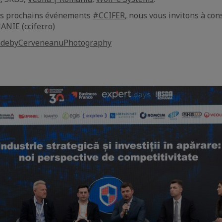
es prochains événements
#CCIFER
, nous vous invitons à con
IE (ccifer.ro)
debyCerveneanuPhotography
e
aïque