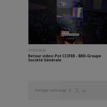
27/07/2026
Retour video: Pot CCIFER - BRD-Groupe
Société Générale
Partager
Partager
Partager
Partager cette page
sur
sur
sur
Facebook
Twitter
Linkedin