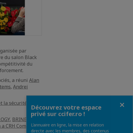
rganisée par
dre du salon Black
ompétitivité du
nforcement.
ociés, a réuni
Alan
stems
,
Andrei
Fermer
t la sécurité,
Découvrez votre espace
privé sur ccifer.ro !
LOGY
,
BRINEL |
L’annuaire en ligne, la mise en relation
 a CRH Company
,
directe avec les membres, des contenus