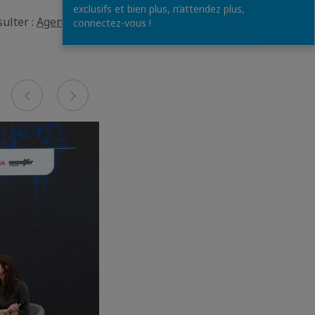
exclusifs et bien plus, n’attendez plus,
sulter :
Agenda |
connectez-vous !
Previous
Next