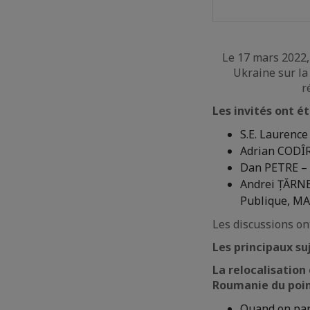
Le 17 mars 2022, 
Ukraine sur la
r
Les invités ont ét
S.E. Laurenc
Adrian CODÎR
Dan PETRE – 
Andrei ȚĂRNE
Publique, M
Les discussions on
Les principaux su
La relocalisation
Roumanie du point
Quand on par