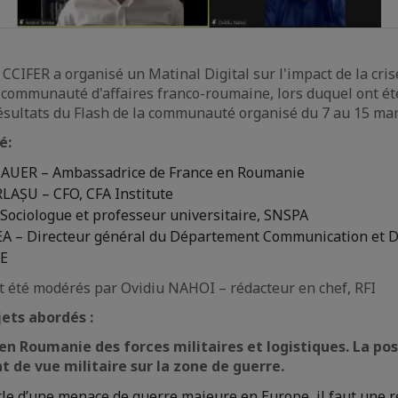
CCIFER a organisé un Matinal Digital sur l'impact de la cri
 communauté d'affaires franco-roumaine, lors duquel ont ét
ésultats du Flash de la communauté organisé du 7 au 15 mar
é:
e AUER – Ambassadrice de France en Roumanie
LAȘU – CFO, CFA Institute
Sociologue et professeur universitaire, SNSPA
A – Directeur général du Département Communication et D
AE
t été modérés par Ovidiu NAHOI – rédacteur en chef, RFI
jets abordés :
 en Roumanie des forces militaires et logistiques. La pos
 de vue militaire sur la zone de guerre.
le d’une menace de guerre majeure en Europe, il faut une r