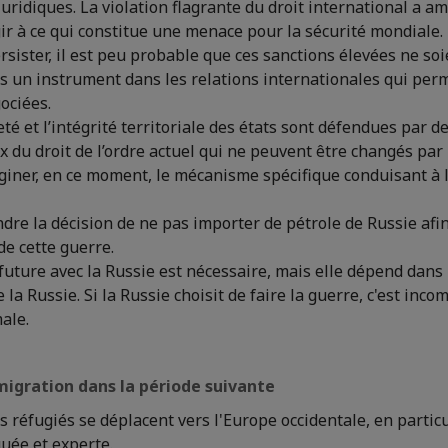
juridiques. La violation flagrante du droit international a a
r à ce qui constitue une menace pour la sécurité mondiale.
sister, il est peu probable que ces sanctions élevées ne so
s un instrument dans les relations internationales qui perm
ociées.
té et l’intégrité territoriale des états sont défendues par d
du droit de l’ordre actuel qui ne peuvent être changés par la
maginer, en ce moment, le mécanisme spécifique conduisant à 
ndre la décision de ne pas importer de pétrole de Russie afin
e cette guerre.
future avec la Russie est nécessaire, mais elle dépend dan
 la Russie. Si la Russie choisit de faire la guerre, c'est inc
ale.
émigration dans la période suivante
s réfugiés se déplacent vers l'Europe occidentale, en particu
uée et experte.