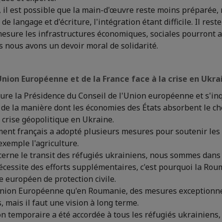
il est possible que la main-d'œuvre reste moins préparée, 
de langage et d'écriture, l'intégration étant difficile. Il res
esure les infrastructures économiques, sociales pourront 
s nous avons un devoir moral de solidarité.
Union Européenne et de la France face à la crise en Ukra
ure la Présidence du Conseil de l'Union européenne et s'in
 de la manière dont les économies des États absorbent le c
 crise géopolitique en Ukraine.
ent français a adopté plusieurs mesures pour soutenir les 
exemple l'agriculture.
cerne le transit des réfugiés ukrainiens, nous sommes dan
écessite des efforts supplémentaires, c'est pourquoi la Ro
 européen de protection civile.
Union Européenne qu'en Roumanie, des mesures exceptionnel
, mais il faut une vision à long terme.
n temporaire a été accordée à tous les réfugiés ukrainiens,