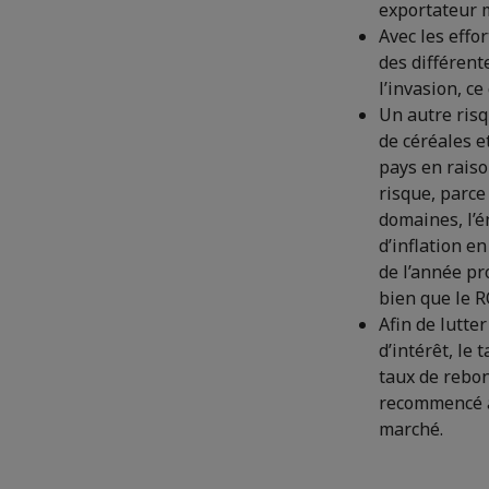
exportateur 
Avec les effo
des différent
l’invasion, ce
Un autre risq
de céréales e
pays en raiso
risque, parce
domaines, l’é
d’inflation e
de l’année pr
bien que le R
Afin de lutte
d’intérêt, le 
taux de rebo
recommencé à 
marché.