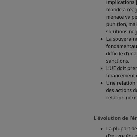
implications 
monde à réagi
menace va per
punition, mai
solutions nég
La souveraine
fondamentaux 
difficile d’i
sanctions.
L’UE doit pre
financement d
Une relation 
des actions de
relation norm
L'évolution de l'
La plupart de
d'œuvre éduq