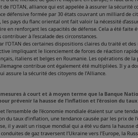
et de l’OTAN, alliance qui est appelée à assurer la sécurité c
nce défensive formée par 30 états couvrant un milliard de ci
 les pays du flanc oriental ont fait valoir la nécessité d’ass
e en renforçant les capacités de défense. Cela a été faite 
s contribuer à l’escalade des circonstances.
par l’OTAN des certaines dispositions claires du traité et de
ctive impliquant le licenciement de forces de réaction rapide
ançais, italiens et belges en Roumanie. Les opérations de la
Allemagne contribue ont également été multipliées. Il y a d
qui assure la sécurité des citoyens de l’Alliance.
es mesures à court et à moyen terme que la Banque Nati
ur prévenir la hausse de l’inflation et l’érosion du tau
et l’ensemble de l’économie mondiale étaient sur une tend
n du taux d’inflation, une tendance causée par les prix de l
sse, il y avait un risque mondial qui a été vu dans la hausse 
 conduites de gaz traversent l’Ukraine vers l’Europe, la Rus