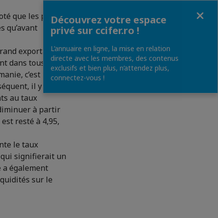
Fermer
oté que les prix
Découvrez votre espace
és qu’avant
privé sur ccifer.ro !
L’annuaire en ligne, la mise en relation
grand exportateur
directe avec les membres, des contenus
nt dans tous les
exclusifs et bien plus, n’attendez plus,
manie, c’est un
connectez-vous !
équent, il y a deux
nts au taux
diminuer à partir
est resté à 4,95,
nte le taux
 qui signifierait un
e a également
quidités sur le