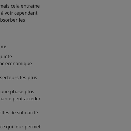
mais cela entraîne
te à voir cependant
absorber les
ine
quiète
hoc économique
secteurs les plus
s une phase plus
umanie peut accéder
les de solidarité
 ce qui leur permet