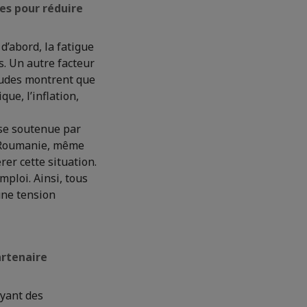
ses pour réduire
d’abord, la fatigue
s. Un autre facteur
tudes montrent que
ue, l’inflation,
use soutenue par
en Roumanie, même
rer cette situation.
mploi. Ainsi, tous
une tension
artenaire
ayant des