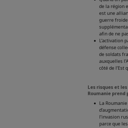
de la région 
est une allia
guerre froide,
supplémentair
afin de ne pa
L’activation 
défense colle
de soldats fr
auxquelles l’
côté de l’Est 
Les risques et l
Roumanie prend po
La Roumanie 
d’augmentatio
l’invasion ru
parce que les