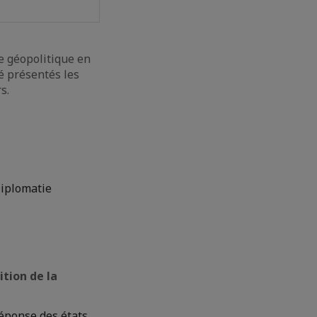
se géopolitique en
é présentés les
s.
iplomatie
ition de la
éponse des états