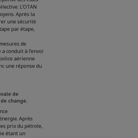
ollective. L’OTAN
toyens. Après la
urer une sécurité
étape par étape,
s mesures de
 a conduit à l’envoi
 police aérienne
onc une réponse du
onale de
x de change.
ance
’énergie. Après
des prix du pétrole,
sie étant un