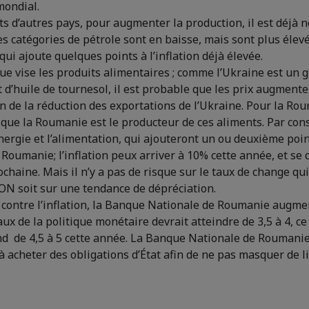
mondial.
rts d’autres pays, pour augmenter la production, il est déjà n
es catégories de pétrole sont en baisse, mais sont plus élev
 qui ajoute quelques points à l’inflation déjà élevée.
ue vise les produits alimentaires ; comme l’Ukraine est un 
t d’huile de tournesol, il est probable que les prix augmente
n de la réduction des exportations de l’Ukraine. Pour la Rou
 que la Roumanie est le producteur de ces aliments. Par cons
nergie et l’alimentation, qui ajouteront un ou deuxième poi
n Roumanie; l’inflation peux arriver à 10% cette année, et se 
ochaine. Mais il n’y a pas de risque sur le taux de change qui 
ON soit sur une tendance de dépréciation.
r contre l’inflation, la Banque Nationale de Roumanie augme
taux de la politique monétaire devrait atteindre de 3,5 à 4, ce
nd de 4,5 à 5 cette année. La Banque Nationale de Roumani
acheter des obligations d’État afin de ne pas masquer de li