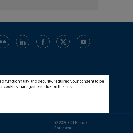
ed functionnality and security, required your consent to be
 our cookies management,
click on this link
.
© 2026 CCI France
Roumanie