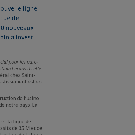
ouvelle ligne
ique de
130 nouveaux
in a investi
ial pour les pare-
embaucherons à cette
éral chez Saint-
vestissement est en
truction de l’usine
 de notre pays. La
per la ligne de
ssifs de 35 M et de
ruction de la ligne