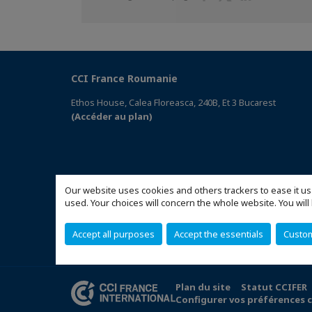
sur
sur
sur
Facebook
Twitter
Linkedin
CCI France Roumanie
Ethos House, Calea Floreasca, 240B, Et 3 Bucarest
(Accéder au plan)
Our website uses cookies and others trackers to ease it us
used. Your choices will concern the whole website. You w
Accept all purposes
Accept the essentials
Custo
Plan du site
Statut CCIFER
Configurer vos préférences 