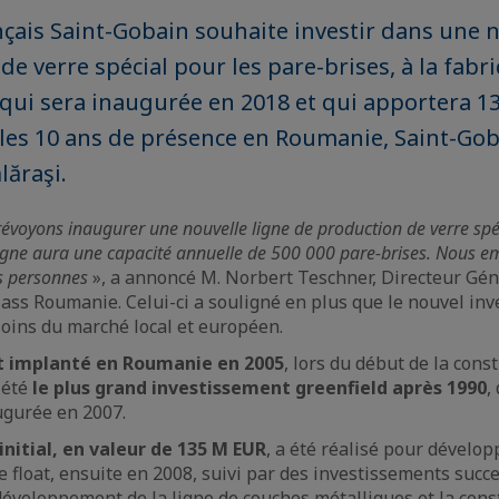
çais Saint-Gobain souhaite investir dans une n
de verre spécial pour les pare-brises, à la fabr
e qui sera inaugurée en 2018 et qui apportera 
les 10 ans de présence en Roumanie, Saint-Goba
lăraşi.
évoyons inaugurer une nouvelle ligne de production de verre spéc
 ligne aura une capacité annuelle de 500 000 pare-brises. Nous 
s personnes
», a annoncé M. Norbert Teschner, Directeur Gén
ass Roumanie. Celui-ci a souligné en plus que le nouvel in
soins du marché local et européen.
st implanté en Roumanie en 2005
, lors du début de la cons
 été
le plus grand investissement greenfield après 1990
,
ugurée en 2007.
initial, en valeur de 135 M EUR
, a été réalisé pour dévelop
e float, ensuite en 2008, suivi par des investissements succe
éveloppement de la ligne de couches métalliques et la const