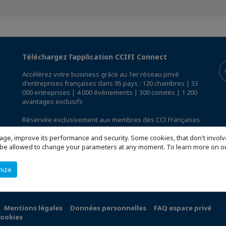
Téléchargez l’application CCIFI Connect
Accélérez votre business grâce au 1er réseau privé
d'entreprises françaises dans 95 pays : 120 chambres | 33
000 entreprises | 4 000 événements | 300 comités | 1 200
avantages exclusifs
Réservée exclusivement aux membres des CCI Françaises
à l'International,
découvrez l'app CCIFI Connect
.
age, improve its performance and security. Some cookies, that don't involv
ill be allowed to change your parameters at any moment. To learn more on
mize
Mentions légales
Données personnelles
FAQ espace privé
cookies