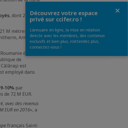
Fermer
Découvrez votre espace
oyés
, dont 249
privé sur ccifer.ro !
L’annuaire en ligne, la mise en relation
e 21 M mètres
directe avec les membres, des contenus
nitherm, Anti-
exclusifs et bien plus, n’attendez plus,
connectez-vous !
n Roumanie étant
publique de
 Călăraşi est
est employé dans
e 9-10%
par
res de 72 M EUR.
ré, avec des revenus
0 M EUR en 2016
», a
pe français Saint-