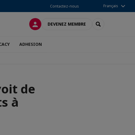
Français
Contactez-nous
CONNEXION
RECHERCHER
DEVENEZ MEMBRE
CACY
ADHESION
oit de
s à