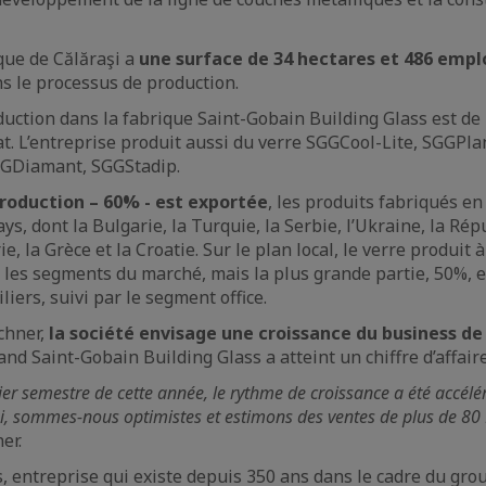
ique de Călăraşi a
une surface de 34 hectares et 486 empl
s le processus de production.
duction dans la fabrique Saint-Gobain Building Glass est d
oat. L’entreprise produit aussi du verre SGGCool-Lite, SGGPla
SGGDiamant, SGGStadip.
production – 60% - est exportée
, les produits fabriqués e
s, dont la Bulgarie, la Turquie, la Serbie, l’Ukraine, la Ré
e, la Grèce et la Croatie. Sur le plan local, le verre produit à
les segments du marché, mais la plus grande partie, 50%, 
iers, suivi par le segment office.
chner,
la société envisage une croissance du business d
and Saint-Gobain Building Glass a atteint un chiffre d’affai
r semestre de cette année, le rythme de croissance a été accélé
i, sommes-nous optimistes et estimons des ventes de plus de 8
er.
, entreprise qui existe depuis 350 ans dans le cadre du grou