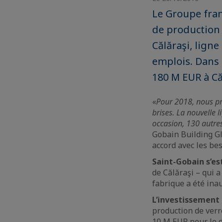
Le Groupe fran
de production 
Călăraşi, lign
emplois. Dans 
180 M EUR à Că
«
Pour 2018, nous pr
brises. La nouvelle
occasion, 130 autre
Gobain Building Gl
accord avec les be
Saint-Gobain s’e
de Călăraşi – qui a
fabrique a été ina
L’investissement 
production de verr
10 M EUR pour le d