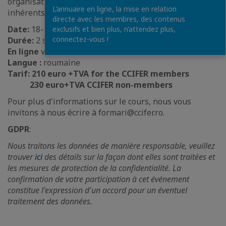
organisationnel la période en cours et les changements
L’annuaire en ligne, la mise en relation
inhérents qui y sont associés.
directe avec les membres, des contenus
Date:
18-19 mai
exclusifs et bien plus, n’attendez plus,
connectez-vous !
Durée:
2 sessions en ligne de 4 heures
En ligne
via
Zoom
Langue :
roumaine
Tarif: 210 euro +TVA for the CCIFER members
230 euro+TVA CCIFER non-members
Pour plus d'informations sur le cours, nous vous
invitons à nous écrire à formari@ccifer.ro.
GDPR
:
Nous traitons les données de manière responsable, veuillez
trouver
ici
des détails sur la façon dont elles sont traitées et
les mesures de protection de la confidentialité. La
confirmation de votre participation à cet événement
constitue l'expression d'un accord pour un éventuel
traitement des données.