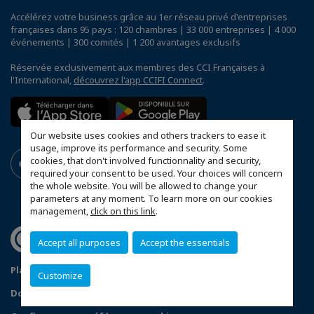
Accélérez votre business grâce au 1er réseau privé d'entreprises
françaises dans 95 pays : 120 chambres | 33 000 entreprises | 4 000
événements | 300 comités | 1 200 avantages exclusifs
Réservée exclusivement aux membres des CCI Françaises à
l'International,
découvrez l'app CCIFI Connect
.
Our website uses cookies and others trackers to ease it
usage, improve its performance and security. Some
cookies, that don't involved functionnality and security,
required your consent to be used. Your choices will concern
the whole website. You will be allowed to change your
parameters at any moment. To learn more on our cookies
management,
click on this link
.
Accept all purposes
Accept the essentials
Plan du site
Statut CCIFER
Mentions légales
Customize
Données personnelles
FAQ espace privé