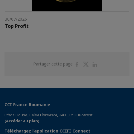
30/07/2026
Top Profit
Partager
Partager
Partager
Partager cette page
sur
sur
sur
Facebook
Twitter
Linkedin
CCI France Roumanie
Ethos House, Calea Floreasca, 240B, Et 3 Bucarest
(Accéder au plan)
Téléchargez l’application CCIFI Connect