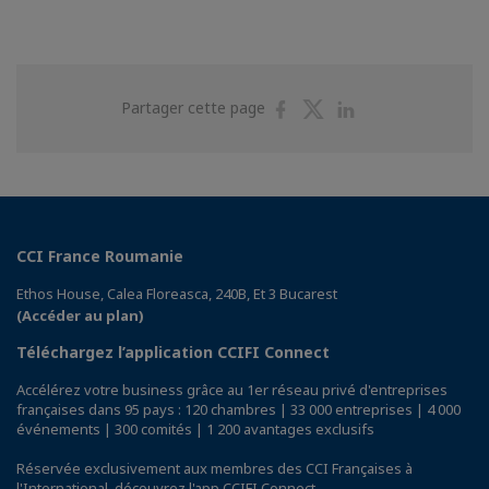
Partager
Partager
Partager
Partager cette page
sur
sur
sur
Facebook
Twitter
Linkedin
CCI France Roumanie
Ethos House, Calea Floreasca, 240B, Et 3 Bucarest
(Accéder au plan)
Téléchargez l’application CCIFI Connect
Accélérez votre business grâce au 1er réseau privé d'entreprises
françaises dans 95 pays : 120 chambres | 33 000 entreprises | 4 000
événements | 300 comités | 1 200 avantages exclusifs
Réservée exclusivement aux membres des CCI Françaises à
l'International,
découvrez l'app CCIFI Connect
.