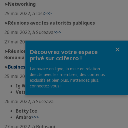
➤
Networking
25 mai 2022, à Iasi
>>>
➤
Réunions avec les autorités publiques
26 mai 2022, à Suceava
>>>
27 mai 2022, à Botosani
>>>
Fermer
Découvrez votre espace
➤
Réunion avec les start-ups d'Orange Fab
privé sur ccifer.ro !
Romania
>>>
➤
Business Tour >>>
L’annuaire en ligne, la mise en relation
directe avec les membres, des contenus
25 mai 2022, à Iasi
exclusifs et bien plus, n’attendez plus,
Ig Watteeuw România
>>>
connectez-vous !
Vetro Solutions
>>>
26 mai 2022, à Suceava
Betty Ice
Ambro
>>>
27 mai 2022, à Botosani