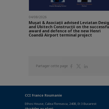
04/08/2026
Mușat & Asociații advised Leviatan Desi
and Ubitech Construcții on the successfu
award and defence of the new Henri
Coandă Airport terminal project
Partager
Partager
Partager
Partager cette page
sur
sur
sur
Facebook
Twitter
Linkedin
CCI France Roumanie
Ethos House, Calea Floreasca, 240B, Et 3 Bucarest
(Accéder au plan)