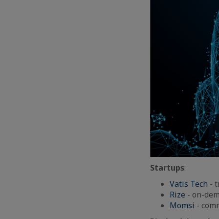
Startups
:
Vatis Tech
- 
Rize
- on-dem
Momsi
- com