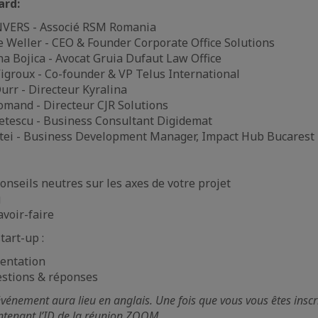
ard:
NVERS - Associé RSM Romania
e Weller - CEO & Founder Corporate Office Solutions
a Bojica - Avocat Gruia Dufaut Law Office
igroux - Co-founder & VP Telus International
urr - Directeur Kyralina
omand - Directeur CJR Solutions
etescu - Business Consultant Digidemat
tei - Business Development Manager, Impact Hub Bucarest
onseils neutres sur les axes de votre projet
g
voir-faire
art-up :
sentation
estions & réponses
’événement aura lieu en anglais. Une fois que vous vous êtes inscr
ontenant l’ID de la réunion ZOOM.