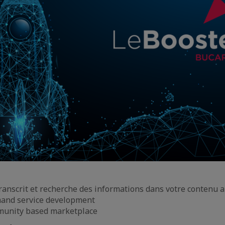
transcrit et recherche des informations dans votre contenu 
and service development
munity based marketplace