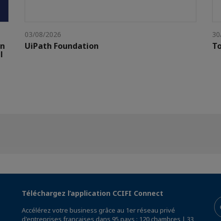
03/08/2026
30
gn
UiPath Foundation
To
l
Téléchargez l’application CCIFI Connect
Accélérez votre business grâce au 1er réseau privé
d'entreprises françaises dans 95 pays : 120 chambres | 33