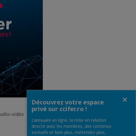
Fermer
Découvrez votre espace
privé sur ccifer.ro !
audio-vidéo
L’annuaire en ligne, la mise en relation
directe avec les membres, des contenus
exclusifs et bien plus, n’attendez plus,