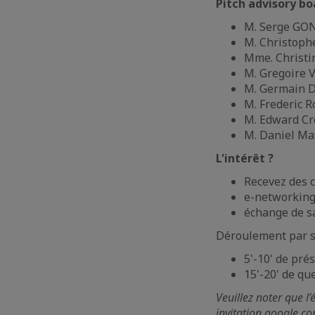
Pitch advisory bo
M. Serge GO
M. Christoph
Mme. Christin
M. Gregoire V
M. Germain D
M. Frederic R
M. Edward Cr
M. Daniel Ma
L'intérêt ?
Recevez des c
e-networkin
échange de sa
Déroulement par st
5'-10' de pré
15'-20' de qu
Veuillez noter que l
invitation google c