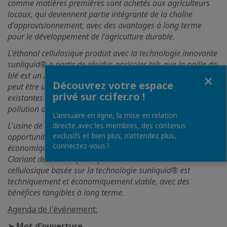
comme matières premières sont achetés aux agriculteurs
locaux, qui deviennent partie intégrante de la chaîne
d'approvisionnement, avec des avantages à long terme
pour le développement de l'agriculture durable.
L'éthanol cellulosique produit avec la technologie innovante
sunliquid® à partir de résidus agricoles tels que la paille de
Fermer
blé est un biocarburant innovant et neutre en carbone. Il
Découvrez votre espace
peut être utilisé sur les infrastructures automobiles
privé sur ccifer.ro !
existantes et est conforme aux normes de réduction de la
pollution de l'UE.
L’annuaire en ligne, la mise en relation
L'usine de Podari crée de nouveaux emplois et des
directe avec les membres, des contenus
exclusifs et bien plus, n’attendez plus,
opportunités commerciales qui apporteront une croissance
connectez-vous !
économique à cette zone rurale. Avec cet investissement,
Clariant démontre que la production commerciale d'éthanol
cellulosique basée sur la technologie sunliquid® est
techniquement et économiquement viable, avec des
bénéfices tangibles à long terme.
Agenda de l'événement:
➤
Mot d'ouverture