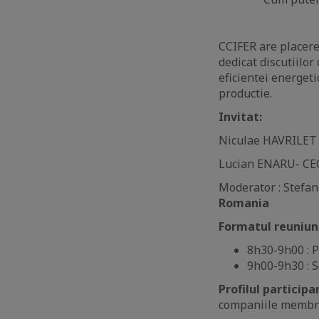
CCIFER are placerea
dedicat discutiilor
eficientei energet
productie.
Invitat:
Niculae HAVRILET –
Lucian ENARU- CE
Moderator : Stef
Romania
Formatul reuniuni
8h30-9h00 : 
9h00-9h30 : 
Profilul participa
companiile membr