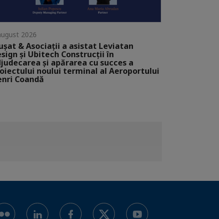
august 2026
șat & Asociații a asistat Leviatan
sign și Ubitech Construcții în
judecarea și apărarea cu succes a
oiectului noului terminal al Aeroportului
nri Coandă