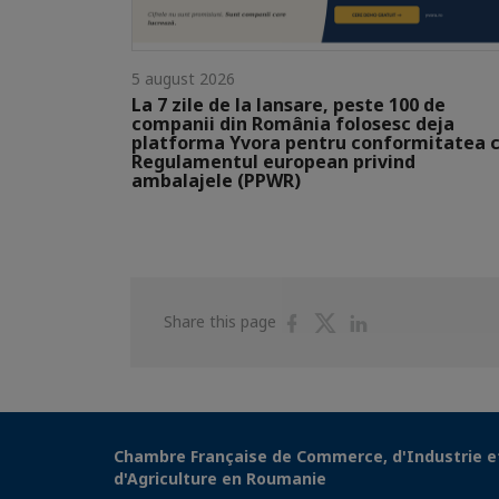
5 august 2026
La 7 zile de la lansare, peste 100 de
companii din România folosesc deja
platforma Yvora pentru conformitatea 
Regulamentul european privind
ambalajele (PPWR)
Share
Share
Share
Share this page
on
on
on
Facebook
Twitter
Linkedin
Chambre Française de Commerce, d'Industrie e
d'Agriculture en Roumanie