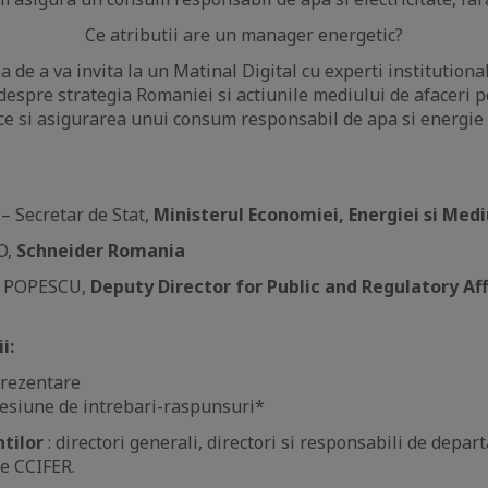
Ce atributii are un manager energetic?
 de a va invita la un Matinal Digital cu experti institutionali
 despre strategia Romaniei si actiunile mediului de afaceri 
ice si asigurarea unui consum responsabil de apa si energie 
 Secretar de Stat,
Ministerul Economiei, Energiei si Medi
O,
Schneider Romania
an POPESCU,
Deputy Director for Public and Regulatory Aff
i:
Prezentare
Sesiune de intrebari-raspunsuri*
ntilor
: directori generali, directori si responsabili de depa
e CCIFER.