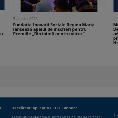
5 august 2026
4 
Fundația Inovații Sociale Regina Maria
Mu
lansează apelul de inscrieri pentru
De
cu
Premiile „Din inimă pentru viitor”
ad
pr
He
t
Descărcați aplicația CCIFI Connect
Accelerați-vă afacerea cu prima rețea privată de companii