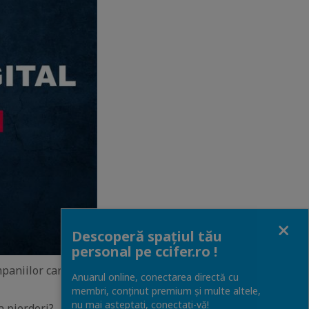
Close
Descoperă spațiul tău
personal pe ccifer.ro !
mpaniilor care au
Anuarul online, conectarea directă cu
membri, conținut premium și multe altele,
nu mai așteptați, conectaţi-vă!
a pierderi?