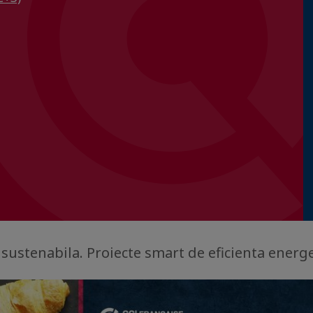
 sustenabila. Proiecte smart de eficienta energe