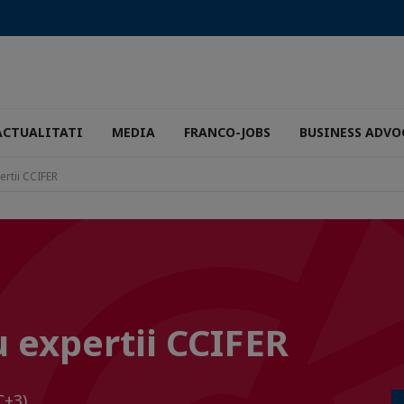
ACTUALITATI
MEDIA
FRANCO-JOBS
BUSINESS ADVO
ertii CCIFER
u expertii CCIFER
C+3)