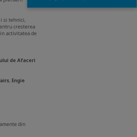
 si tehnici,
pentru cresterea
in activitatea de
ului de Afaceri
airs
,
Engie
rtamente din