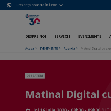
Prezența noastră în lume
DESPRE NOI
SERVICII
EVENIMENTE
Acasa
EVENIMENTE
Agenda
Matinal Digital cu exp
DEZBATERI
Matinal Digital c
joi 16 iulie 2020 - 08h30 - 09h30
(UT