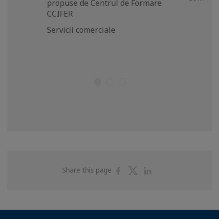
propuse de Centrul de Formare
CCIFER
Servicii comerciale
Share
Share
Share
Share this page
on
on
on
Facebook
Twitter
Linkedin