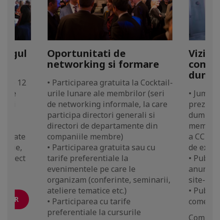
Oportunitati de
alogul
Vizibi
networking si formare
compa
dumne
• Participarea gratuita la Cocktail-
 cele 12
urile lunare ale membrilor (seri
e ale
• Jumata
de networking informale, la care
ntari
prezent
participa directori generali si
e,
dumneav
directori de departamente din
membrilo
companiile membre)
ilitate
a CCIFER
• Participarea gratuita sau cu
ovatie,
de exem
tarife preferentiale la
 Project
• Publica
evenimentele pe care le
n)
anunturi
organizam (conferinte, seminarii,
site-ul 
ateliere tematice etc.)
• Publica
CIFER
• Participarea cu tarife
comercia
preferentiale la cursurile
Comunic