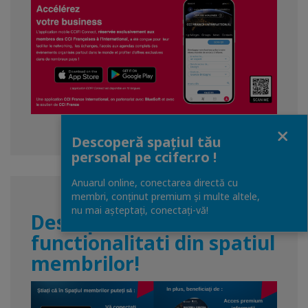
Close
Descoperă spațiul tău
personal pe ccifer.ro !
Anuarul online, conectarea directă cu
membri, conținut premium și multe altele,
nu mai așteptați, conectaţi-vă!
Descoperiti
functionalitati din spatiul
membrilor!