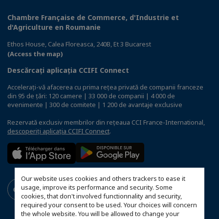
Chambre Française de Commerce, d'Industrie et
d'Agriculture en Roumanie
Ethos House, Calea Floreasca, 240B, Et 3 Bucarest
(Access the map)
Descărcați aplicația CCIFI Connect
Accelerați-vă afacerea cu prima rețea privată de companii franceze
din 95 de țări: 120 camere | 33 000 de companii | 4 000 de
evenimente | 300 de comitete | 1 200 de avantaje exclusive
Rezervată exclusiv membrilor din rețeaua CCI France-International,
descoperiți aplicația CCIFI Connect
.
Our website uses cookies and others trackers to ease it
usage, improve its performance and security. Some
cookies, that don't involved functionnality and security,
required your consent to be used. Your choices will concern
the whole website. You will be allowed to change your