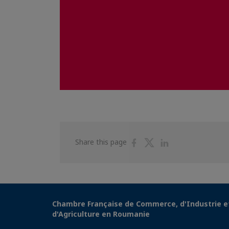
Share
Share
Share
Share this page
on
on
on
Facebook
Twitter
Linkedin
Chambre Française de Commerce, d'Industrie e
d'Agriculture en Roumanie