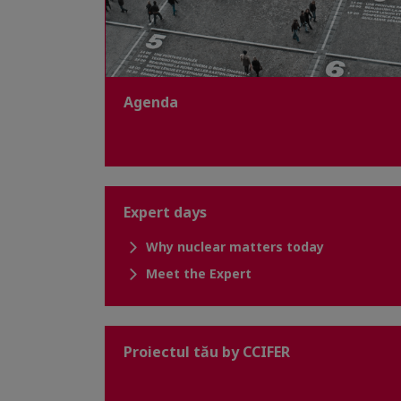
Agenda
Expert days
Why nuclear matters today
Meet the Expert
Proiectul tău by CCIFER