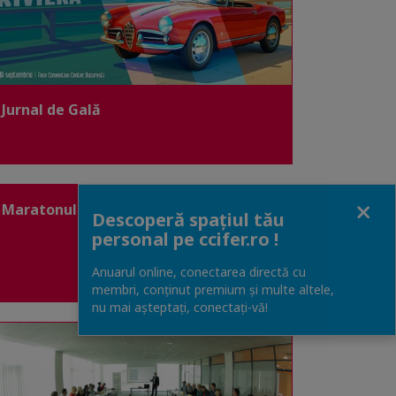
Jurnal de Gală
Close
Maratonul de Business
Descoperă spațiul tău
personal pe ccifer.ro !
Anuarul online, conectarea directă cu
membri, conținut premium și multe altele,
nu mai așteptați, conectaţi-vă!