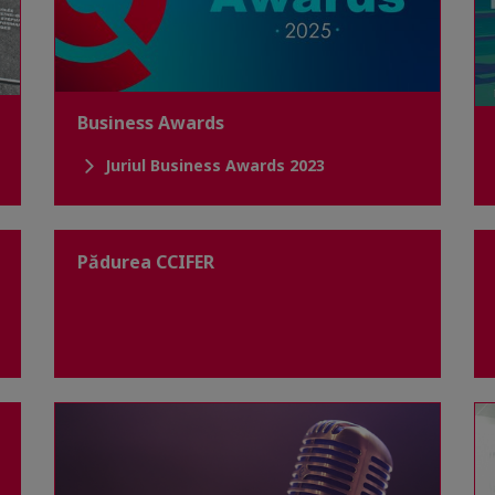
Business Awards
Juriul Business Awards 2023
Pădurea CCIFER